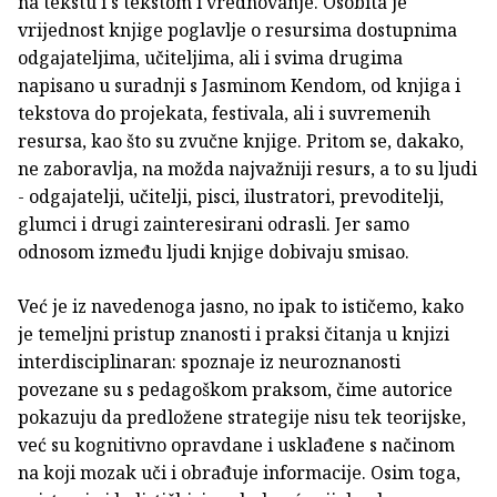
na tekstu i s tekstom i vrednovanje. Osobita je
vrijednost knjige poglavlje o resursima dostupnima
odgajateljima, učiteljima, ali i svima drugima
napisano u suradnji s Jasminom Kendom, od knjiga i
tekstova do projekata, festivala, ali i suvremenih
resursa, kao što su zvučne knjige. Pritom se, dakako,
ne zaboravlja, na možda najvažniji resurs, a to su ljudi
- odgajatelji, učitelji, pisci, ilustratori, prevoditelji,
glumci i drugi zainteresirani odrasli. Jer samo
odnosom između ljudi knjige dobivaju smisao.
Već je iz navedenoga jasno, no ipak to ističemo, kako
je temeljni pristup znanosti i praksi čitanja u knjizi
interdisciplinaran: spoznaje iz neuroznanosti
povezane su s pedagoškom praksom, čime autorice
pokazuju da predložene strategije nisu tek teorijske,
već su kognitivno opravdane i usklađene s načinom
na koji mozak uči i obrađuje informacije. Osim toga,