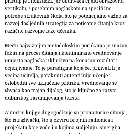
pristup je i holistički, jer obuhvaća cijelu obrazovnu
vertikalu, s posebnim naglaskom na specifične
potrebe strukovnih škola, što je potencijalno važno za
razvoj dosljednih strategija za poticanje čitanja kroz
različite razvojne faze učenika.
Među najvažnijim metodološkim porukama je snažan
fokus na proces čitanja i kontinuirano vrednovanje
umjesto naglaska isključivo na konačan rezultat i
ocjenjivanje. To je paradigma koja će, prihvati li je
većina učitelja, potaknuti autentičnije učenje i
osloboditi sve uključene pritiska. Vrednovanje se
shvaća kao trajan dijalog, što je ključno za razvoj
dubinskog razumijevanja teksta.
Autorice knjige dugogodišnje su promotorice čitanja,
što istraživački, što u okviru brojnih radionica i
projekata koje vode i u kojima sudjeluju. Sinergija