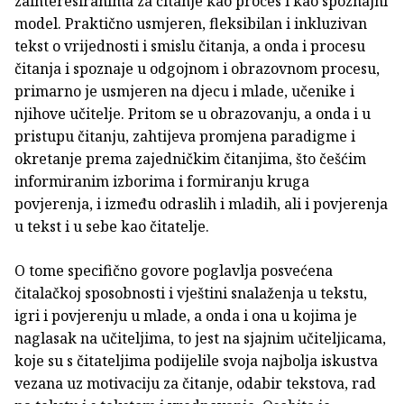
zainteresiranima za čitanje kao proces i kao spoznajni
model. Praktično usmjeren, fleksibilan i inkluzivan
tekst o vrijednosti i smislu čitanja, a onda i procesu
čitanja i spoznaje u odgojnom i obrazovnom procesu,
primarno je usmjeren na djecu i mlade, učenike i
njihove učitelje. Pritom se u obrazovanju, a onda i u
pristupu čitanju, zahtijeva promjena paradigme i
okretanje prema zajedničkim čitanjima, što češćim
informiranim izborima i formiranju kruga
povjerenja, i između odraslih i mladih, ali i povjerenja
u tekst i u sebe kao čitatelje.
O tome specifično govore poglavlja posvećena
čitalačkoj sposobnosti i vještini snalaženja u tekstu,
igri i povjerenju u mlade, a onda i ona u kojima je
naglasak na učiteljima, to jest na sjajnim učiteljicama,
koje su s čitateljima podijelile svoja najbolja iskustva
vezana uz motivaciju za čitanje, odabir tekstova, rad