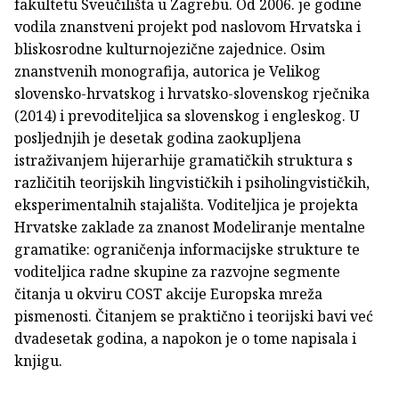
fakultetu Sveučilišta u Zagrebu. Od 2006. je godine
vodila znanstveni projekt pod naslovom Hrvatska i
bliskosrodne kulturnojezične zajednice. Osim
znanstvenih monografija, autorica je Velikog
slovensko-hrvatskog i hrvatsko-slovenskog rječnika
(2014) i prevoditeljica sa slovenskog i engleskog. U
posljednjih je desetak godina zaokupljena
istraživanjem hijerarhije gramatičkih struktura s
različitih teorijskih lingvističkih i psiholingvističkih,
eksperimentalnih stajališta. Voditeljica je projekta
Hrvatske zaklade za znanost Modeliranje mentalne
gramatike: ograničenja informacijske strukture te
voditeljica radne skupine za razvojne segmente
čitanja u okviru COST akcije Europska mreža
pismenosti. Čitanjem se praktično i teorijski bavi već
dvadesetak godina, a napokon je o tome napisala i
knjigu.