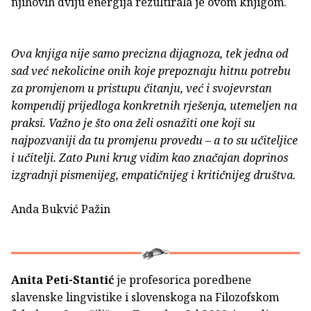
njihovih dviju energija rezultirala je ovom knjigom.
Ova knjiga nije samo precizna dijagnoza, tek jedna od
sad već nekolicine onih koje prepoznaju hitnu potrebu
za promjenom u pristupu čitanju, već i svojevrstan
kompendij prijedloga konkretnih rješenja, utemeljen na
praksi. Važno je što ona želi osnažiti one koji su
najpozvaniji da tu promjenu provedu – a to su učiteljice
i učitelji. Zato Puni krug vidim kao značajan doprinos
izgradnji pismenijeg, empatičnijeg i kritičnijeg društva.
Anda Bukvić Pažin
Anita Peti-Stantić
je profesorica poredbene
slavenske lingvistike i slovenskoga na Filozofskom