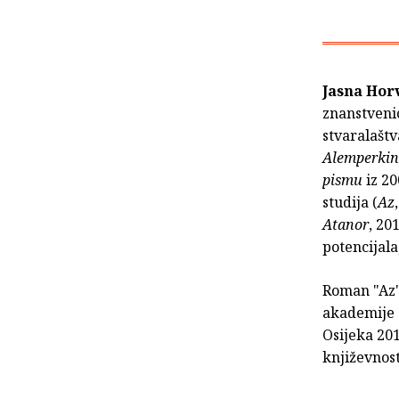
Jasna Hor
znanstvenic
stvaralaštv
Alemperkin
pi­smu
iz 20
studija (
Az
Atanor
, 20
potencijala
Roman "Az"
akademije z
Osijeka 201
književnost