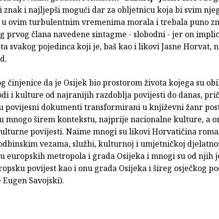
ni znak i najljepši mogući dar za obljetnicu koja bi svim nj
u ovim turbulentnim vremenima morala i trebala puno zn
 prvog člana navedene sintagme - slobodni - jer on implic
ta svakog pojedinca koji je, baš kao i likovi Jasne Horvat, 
d.
 činjenice da je Osijek bio prostorom života kojega su obil
i i kulture od najranijih razdoblja povijesti do danas, pri
u povijesni dokumenti transformirani u književni žanr pos
u mnogo širem kontekstu, najprije nacionalne kulture, a o
ulturne povijesti. Naime mnogi su likovi Horvatičina rom
odbinskim vezama, službi, kulturnoj i umjetničkoj djelatnos
u europskih metropola i grada Osijeka i mnogi su od njih 
ropsku povijest kao i onu grada Osijeka i šireg osječkog p
 Eugen Savojski).