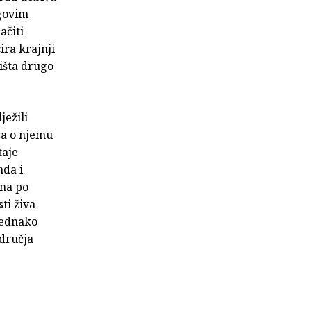
egovim
ačiti
ira krajnji
ništa drugo
ježili
ča o njemu
taje
nda i
ana po
ti živa
jednako
odručja