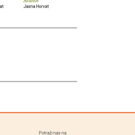
Atanor
Vilijun
Antiatlas
at
Jasna Horvat
Jasna Horvat
Jasna Horv
Potraži nas na: