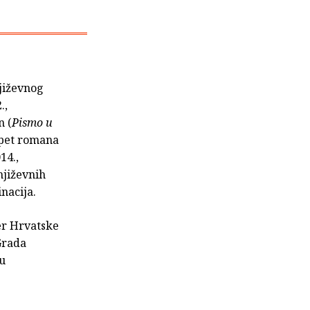
njiževnog
.,
n (
Pismo u
i pet romana
014.,
njiževnih
nacija.
er Hrvatske
Grada
ju