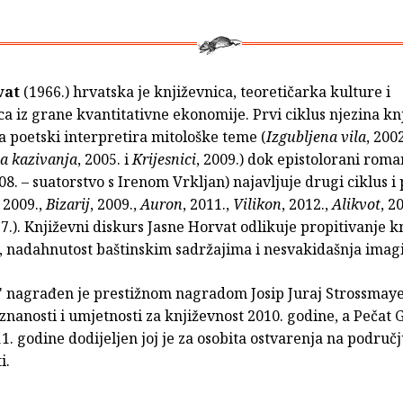
vat
(1966.) hrvatska je književnica, teoretičarka kulture i
a iz grane kvantitativne ekonomije. Prvi ciklus njezina k
a poetski interpretira mitološke teme (
Izgubljena vila
, 2002
a kazivanja
, 2005. i
Krijesnici
, 2009.) dok epistolorani roma
08. – suatorstvo s Irenom Vrkljan) najavljuje drugi ciklus 
, 2009.,
Bizarij
, 2009.,
Auron
, 2011.,
Vilikon
, 2012.,
Alikvot
, 2
17.). Književni diskurs Jasne Horvat odlikuje propitivanje k
, nadahnutost baštinskim sadržajima i nesvakidašnja imagi
 nagrađen je prestižnom nagradom Josip Juraj Strossmay
nanosti i umjetnosti za književnost 2010. godine, a Pečat 
1. godine dodijeljen joj je za osobita ostvarenja na područ
i.