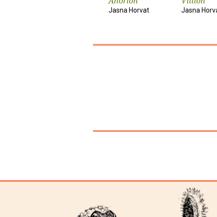
Ahorion
Villion
Jasna Horvat
Jasna Horv