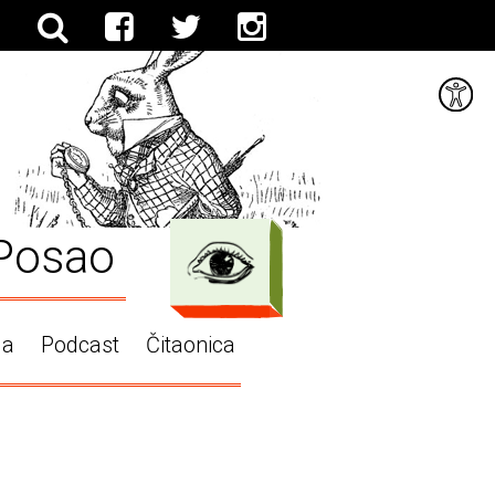
Posao
ga
Podcast
Čitaonica