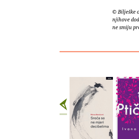
© Bilješke 
njihove dod
ne smiju pr