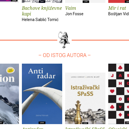
Bachove književne
Vaim
Mir i rat
kapi
Jon Fosse
Boštjan Vi
Helena Sablić Tomić
– OD ISTOG AUTORA –