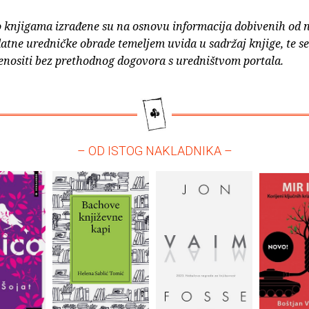
o knjigama izrađene su na osnovu informacija dobivenih od 
atne uredničke obrade temeljem uvida u sadržaj knjige, te s
enositi bez prethodnog dogovora s uredništvom portala.
– OD ISTOG NAKLADNIKA –