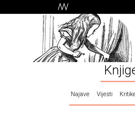
Knjig
Najave
Vijesti
Kritik