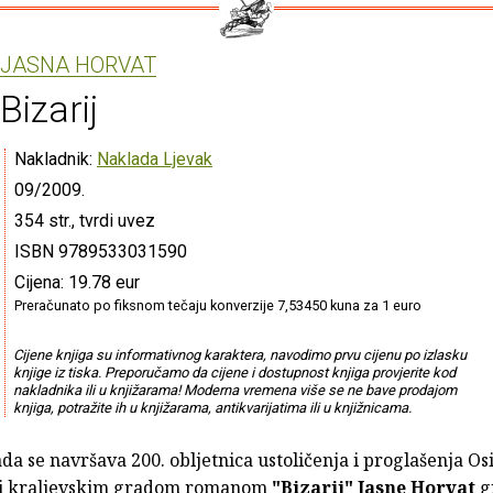
JASNA HORVAT
Bizarij
Nakladnik:
Naklada Ljevak
09/2009.
354 str., tvrdi uvez
ISBN 9789533031590
Cijena: 19.78 eur
Preračunato po fiksnom tečaju konverzije 7,53450 kuna za 1 euro
Cijene knjiga su informativnog karaktera, navodimo prvu cijenu po izlasku
knjige iz tiska. Preporučamo da cijene i dostupnost knjiga provjerite kod
nakladnika ili u knjižarama! Moderna vremena više se ne bave prodajom
knjiga, potražite ih u knjižarama, antikvarijatima ili u knjižnicama.
da se navršava 200. obljetnica ustoličenja i proglašenja Os
 i kraljevskim gradom romanom
"Bizarij"
Jasne Horvat
g