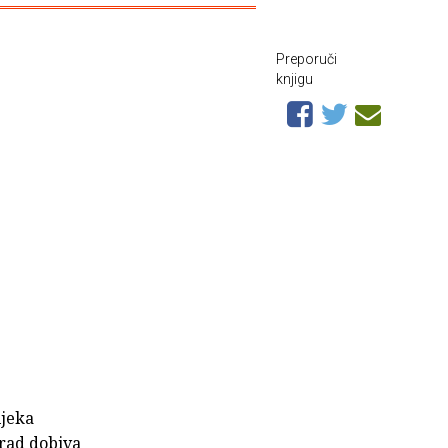
Preporuči
knjigu
ijeka
rad dobiva