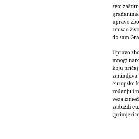
svoj zaštit
građanima 
upravo zbog
smisao živo
do sam Gra
Upravo zbog
mnogi narod
koju pričaj
zanimljiva 
europske k
rođenju i r
veza izmeđ
zadužili eu
(primjerice