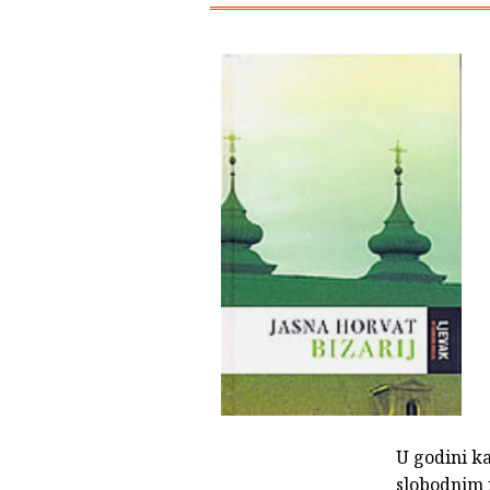
U godini ka
slobodnim