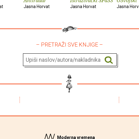
Antiradar
Istraživački SPaSS
OSvojski
at
Jasna Horvat
Jasna Horvat
Jasna Horv
– PRETRAŽI SVE KNJIGE –
Moderna vremena