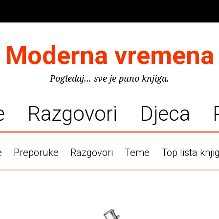
Moderna vremena
Pogledaj... sve je puno knjiga.
e
Razgovori
Djeca
e
Preporuke
Razgovori
Teme
Top lista knji