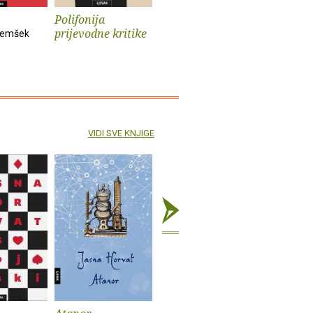
Polifonija
Prokleti muški
Iz života
prijevodne kritike
psa
demšek
Andrev Walden
Sander Kol
VIDI SVE KNJIGE