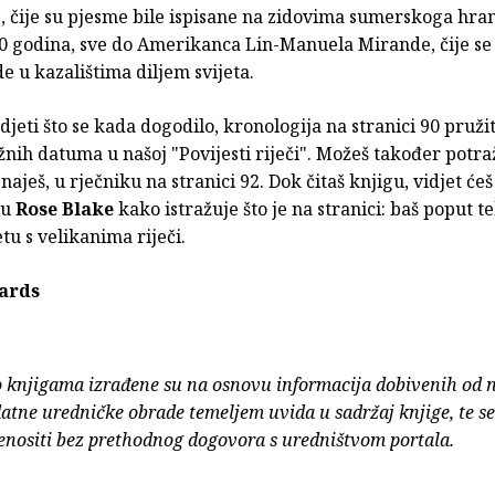
 čije su pjesme bile ispisane na zidovima sumerskoga hra
00 godina, sve do Amerikanca Lin-Manuela Mirande, čije s
e u kazalištima diljem svijeta.
idjeti što se kada dogodilo, kronologija na stranici 90 pružit
nih datuma u našoj "Povijesti riječi". Možeš također potraži
naješ, u rječniku na stranici 92. Dok čitaš knjigu, vidjet ćeš
cu
Rose Blake
kako istražuje što je na stranici: baš poput te
etu s velikanima riječi.
ards
o knjigama izrađene su na osnovu informacija dobivenih od 
atne uredničke obrade temeljem uvida u sadržaj knjige, te s
enositi bez prethodnog dogovora s uredništvom portala.