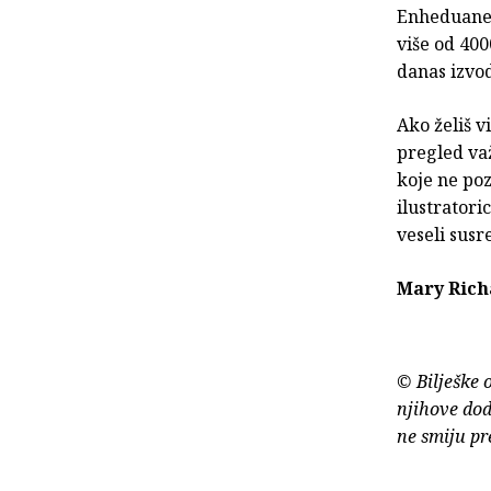
Enheduane,
više od 40
danas izvod
Ako želiš v
pregled važ
koje ne poz
ilustratori
veseli susr
Mary Rich
© Bilješke 
njihove dod
ne smiju pr