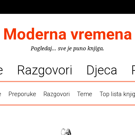
Moderna vremena
Pogledaj... sve je puno knjiga.
e
Razgovori
Djeca
e
Preporuke
Razgovori
Teme
Top lista knji