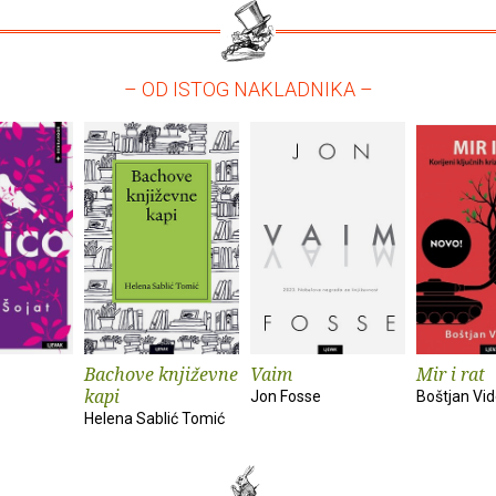
– OD ISTOG NAKLADNIKA –
Bachove književne
Vaim
Mir i rat
kapi
Jon Fosse
Boštjan Vi
Helena Sablić Tomić