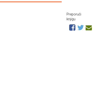
Preporuči
knjigu