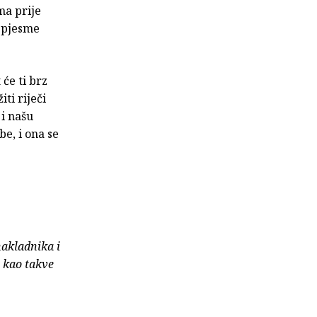
ma prije
e pjesme
 će ti brz
ti riječi
 i našu
be, i ona se
nakladnika i
e kao takve