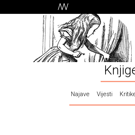
Knjig
Najave
Vijesti
Kritik