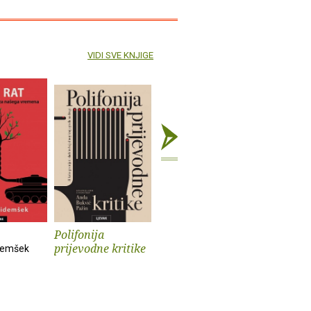
VIDI SVE KNJIGE
Polifonija
Prokleti muški
Iz života
prijevodne kritike
psa
demšek
Andrev Walden
Sander Kol