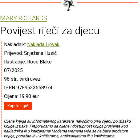
MARY RICHARDS
Povijest riječi za djecu
Nakladnik:
Naklada Ljevak
Prijevod: Snježana Husić
Ilustracije: Rose Blake
07/2025.
96 str., tvrdi uvez
ISBN 9789533558974
Cijena: 19.90 eur
Kupi knjigu!
Cijene knjiga su informativnog karaktera, navodimo prvu cijenu po izlasku
knjige iz tiska. Preporučamo da cijene i dostupnost knjiga provjerite kod
nakladnika ili u knjižarama! Moderna vremena više se ne bave prodajom
knjiga, potražite ih u knjižarama, antikvarijatima ili u knjižnicama.