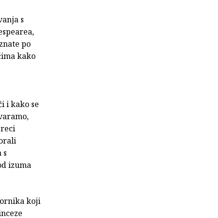
vanja s
espearea,
oznate po
ečima kako
i i kako se
ovaramo,
preci
orali
 s
od izuma
vornika koji
rinceze