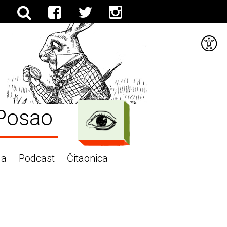
Posao
ga
Podcast
Čitaonica