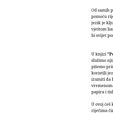
Od samih po
pomoću rij
jezik je kl
vještom bar
bi svijet po
U knjizi
"P
služimo nj
pišemo prič
koristili je
izumiti da 
vremenom p
papira i ti
U ovoj ćeš 
riječima či