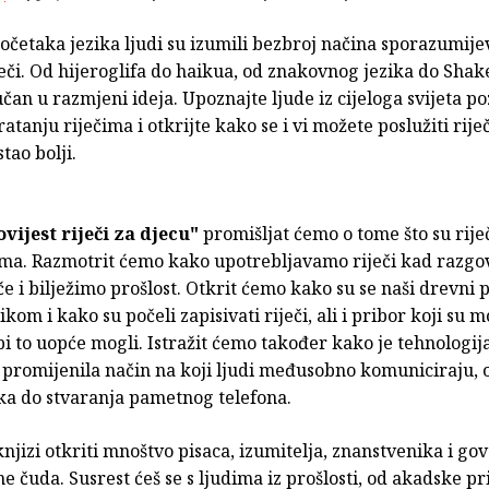
četaka jezika ljudi su izumili bezbroj načina sporazumije
eči. Od hijeroglifa do haikua, od znakovnog jezika do Shak
jučan u razmjeni ideja. Upoznajte ljude iz cijeloga svijeta p
atanju riječima i otkrijte kako se i vi možete poslužiti rij
stao bolji.
ovijest riječi za djecu"
promišljat ćemo o tome što su riječ
ima. Razmotrit ćemo kako upotrebljavamo riječi kad razg
e i bilježimo prošlost. Otkrit ćemo kako su se naši drevni 
zikom i kako su počeli zapisivati riječi, ali i pribor koji su m
bi to uopće mogli. Istražit ćemo također kako je tehnologija
romijenila način na koji ljudi međusobno komuniciraju, 
ska do stvaranja pametnog telefona.
knjizi otkriti mnoštvo pisaca, izumitelja, znanstvenika i go
ne čuda. Susrest ćeš se s ljudima iz prošlosti, od akadske p