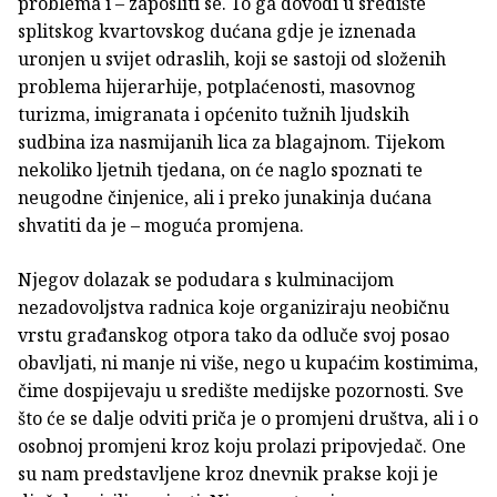
problema i – zaposliti se. To ga dovodi u središte
splitskog kvartovskog dućana gdje je iznenada
uronjen u svijet odraslih, koji se sastoji od složenih
problema hijerarhije, potplaćenosti, masovnog
turizma, imigranata i općenito tužnih ljudskih
sudbina iza nasmijanih lica za blagajnom. Tijekom
nekoliko ljetnih tjedana, on će naglo spoznati te
neugodne činjenice, ali i preko junakinja dućana
shvatiti da je – moguća promjena.
Njegov dolazak se podudara s kulminacijom
nezadovoljstva radnica koje organiziraju neobičnu
vrstu građanskog otpora tako da odluče svoj posao
obavljati, ni manje ni više, nego u kupaćim kostimima,
čime dospijevaju u središte medijske pozornosti. Sve
što će se dalje odviti priča je o promjeni društva, ali i o
osobnoj promjeni kroz koju prolazi pripovjedač. One
su nam predstavljene kroz dnevnik prakse koji je