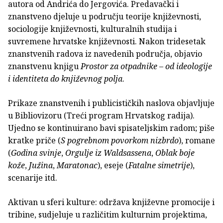
autora od Andrića do Jergovića. Predavački i
znanstveno djeluje u području teorije književnosti,
sociologije književnosti, kulturalnih studija i
suvremene hrvatske književnosti. Nakon tridesetak
znanstvenih radova iz navedenih područja, objavio
znanstvenu knjigu
Prostor za otpadnike – od ideologije
i identiteta do književnog polja
.
Prikaze znanstvenih i publicističkih naslova objavljuje
u Bibliovizoru (Treći program Hrvatskog radija).
Ujedno se kontinuirano bavi spisateljskim radom; piše
kratke priče (
S pogrebnom povorkom nizbrdo
), romane
(
Godina svinje
,
Orgulje iz Waldsassena
,
Oblak boje
kože
,
Južina
,
Maratonac
), eseje (
Fatalne simetrije
),
scenarije itd.
Aktivan u sferi kulture: održava književne promocije i
tribine, sudjeluje u različitim kulturnim projektima,