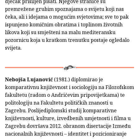
dječak prisiljen pisati. Njegove stranice su
premrežene grubim spoznajama o svijetu koji nas
čeka, ali i idejama o mogućim svjetovima; sve to pak
ispunjeno komičnim obratima i toplinom životnih
likova koji su smješteni na malu mediteransku
pozornicu koja u kratkom trenutku postaje ogledalo
svijeta.
Nebojša Lujanović
(1981.) diplomirao je
komparativnu književnost i sociologiju na Filozofskom
fakultetu (radom o Andrićevim pripovijetkama) te
politologiju na Fakultetu političkih znanosti u
Zagrebu. Poslijediplomski studij komparativne
književnosti, kulture, izvedbenih umjetnosti i filma u
Zagrebu dovršava 2012. obranom disertacije Između
nacionalnih književnosti – identitet i pozicioniranje