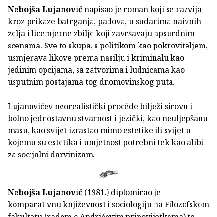
Nebojša Lujanović
napisao je roman koji se razvija
kroz prikaze batrganja, padova, u sudarima naivnih
želja i licemjerne zbilje koji završavaju apsurdnim
scenama. Sve to skupa, s politikom kao pokroviteljem,
usmjerava likove prema nasilju i kriminalu kao
jedinim opcijama, sa zatvorima i ludnicama kao
usputnim postajama tog dnomovinskog puta.
Lujanovićev neorealistički procéde bilježi sirovu i
bolno jednostavnu stvarnost i jezički, kao neuljepšanu
masu, kao svijet izrastao mimo estetike ili svijet u
kojemu su estetika i umjetnost potrebni tek kao alibi
za socijalni darvinizam.
Nebojša Lujanović
(1981.) diplomirao je
komparativnu književnost i sociologiju na Filozofskom
fakultetu (radom o Andrićevim pripovijetkama) te