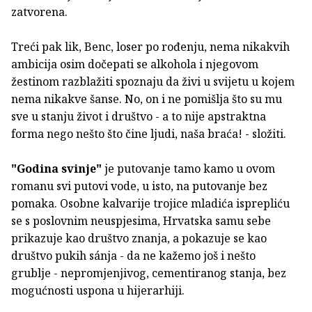
zatvorena.
Treći pak lik, Benc, loser po rođenju, nema nikakvih
ambicija osim dočepati se alkohola i njegovom
žestinom razblažiti spoznaju da živi u svijetu u kojem
nema nikakve šanse. No, on i ne pomišlja što su mu
sve u stanju život i društvo - a to nije apstraktna
forma nego nešto što čine ljudi, naša braća! - složiti.
"Godina svinje"
je putovanje tamo kamo u ovom
romanu svi putovi vode, u isto, na putovanje bez
pomaka. Osobne kalvarije trojice mladića isprepliću
se s poslovnim neuspjesima, Hrvatska samu sebe
prikazuje kao društvo znanja, a pokazuje se kao
društvo pukih sánja - da ne kažemo još i nešto
grublje - nepromjenjivog, cementiranog stanja, bez
mogućnosti uspona u hijerarhiji.