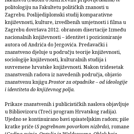
politologiju na Fakultetu političkih znanosti u
Zagrebu. Poslijediplomski studij komparativne
književnosti, kulture, izvedbenih umjetnosti i filma u
Zagrebu dovršava 2012. obranom disertacije Između
nacionalnih književnosti – identitet i pozicioniranje
autora od Andrića do Jergovića. Predavački i
znanstveno djeluje u području teorije književnosti,
sociologije književnosti, kulturalnih studija i
suvremene hrvatske književnosti. Nakon tridesetak
znanstvenih radova iz navedenih područja, objavio
znanstvenu knjigu
Prostor za otpadnike – od ideologije
i identiteta do književnog polja
.
Prikaze znanstvenih i publicističkih naslova objavljuje
u Bibliovizoru (Treći program Hrvatskog radija).
Ujedno se kontinuirano bavi spisateljskim radom; piše
kratke priče (
S pogrebnom povorkom nizbrdo
), romane