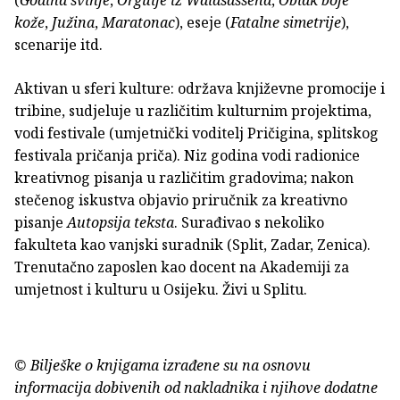
(
Godina svinje
,
Orgulje iz Waldsassena
,
Oblak boje
kože
,
Južina
,
Maratonac
), eseje (
Fatalne simetrije
),
scenarije itd.
Aktivan u sferi kulture: održava književne promocije i
tribine, sudjeluje u različitim kulturnim projektima,
vodi festivale (umjetnički voditelj Pričigina, splitskog
festivala pričanja priča). Niz godina vodi radionice
kreativnog pisanja u različitim gradovima; nakon
stečenog iskustva objavio priručnik za kreativno
pisanje
Autopsija teksta
. Surađivao s nekoliko
fakulteta kao vanjski suradnik (Split, Zadar, Zenica).
Trenutačno zaposlen kao docent na Akademiji za
umjetnost i kulturu u Osijeku. Živi u Splitu.
© Bilješke o knjigama izrađene su na osnovu
informacija dobivenih od nakladnika i njihove dodatne