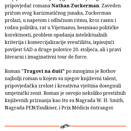
pripovjedač romana
Nathan Zuckerman
. Zaveden
pričom svog karizmatičnog junaka, Zuckerman
prolazi, u napetom i odlučnom ritmu, kroz rasnu i
rodnu politiku, rat u Vijetnamu, besmisao političke
korektnosti, problem opadanja intelektualnih
kriterija i komercijalizacije sveučilišta, ispisujući
povijest SAD-a druge polovice 20. stoljeća, ali i pravi
literarni i imaginativni tour de force.
Roman "
Tragovi na duši"
po mnogima je Rothov
najbolji roman u kojem su njegov književni talent,
pripovjedačka zrelost i kreativna vještina dosegnuli
umjetnički zenit. Roman je osvojio nekoliko prestižnih
književnih priznanja kao što su Nagrada W. H. Smith,
Nagrada PEN/Faulkner, i Prix Médicis éntranger.