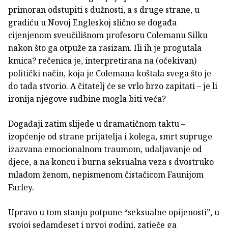
primoran odstupiti s dužnosti, a s druge strane, u
gradiću u Novoj Engleskoj slično se događa
cijenjenom sveučilišnom profesoru Colemanu Silku
nakon što ga otpuže za rasizam. Ili ih je progutala
kmica? rečenica je, interpretirana na (očekivan)
politički način, koja je Colemana koštala svega što je
do tada stvorio. A čitatelj će se vrlo brzo zapitati – je li
ironija njegove sudbine mogla biti veća?
Događaji zatim slijede u dramatičnom taktu –
izopćenje od strane prijatelja i kolega, smrt supruge
izazvana emocionalnom traumom, udaljavanje od
djece, a na koncu i burna seksualna veza s dvostruko
mlađom ženom, nepismenom čistačicom Faunijom
Farley.
Upravo u tom stanju potpune “seksualne opijenosti”, u
svojoj sedamdeset i prvoj godini, zatječe ga