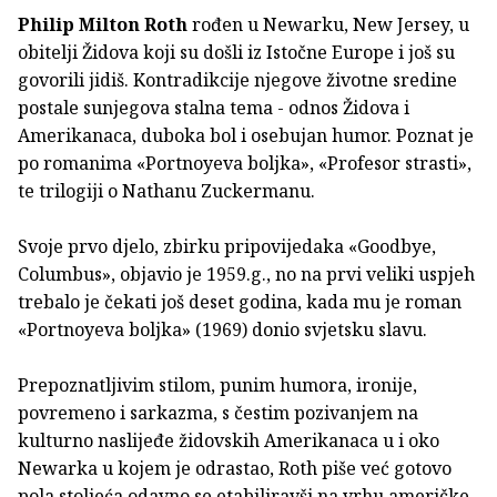
Philip Milton Roth
rođen u Newarku, New Jersey, u
obitelji Židova koji su došli iz Istočne Europe i još su
govorili jidiš. Kontradikcije njegove životne sredine
postale sunjegova stalna tema - odnos Židova i
Amerikanaca, duboka bol i osebujan humor. Poznat je
po romanima «Portnoyeva boljka», «Profesor strasti»,
te trilogiji o Nathanu Zuckermanu.
Svoje prvo djelo, zbirku pripovijedaka «Goodbye,
Columbus», objavio je 1959.g., no na prvi veliki uspjeh
trebalo je čekati još deset godina, kada mu je roman
«Portnoyeva boljka» (1969) donio svjetsku slavu.
Prepoznatljivim stilom, punim humora, ironije,
povremeno i sarkazma, s čestim pozivanjem na
kulturno naslijeđe židovskih Amerikanaca u i oko
Newarka u kojem je odrastao, Roth piše već gotovo
pola stoljeća odavno se etabiliravši na vrhu američke