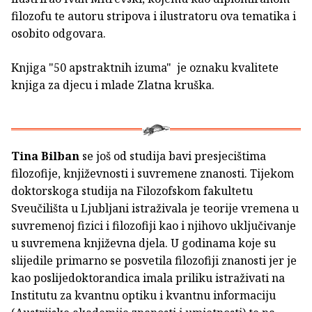
filozofu te autoru stripova i ilustratoru ova tematika i
osobito odgovara.
Knjiga "50 apstraktnih izuma" je oznaku kvalitete
knjiga za djecu i mlade Zlatna kruška.
Tina Bilban
se još od studija bavi presjecištima
filozofije, književnosti i suvremene znanosti. Tijekom
doktorskoga studija na Filozofskom fakultetu
Sveučilišta u Ljubljani istraživala je teorije vremena u
suvremenoj fizici i filozofiji kao i njihovo uključivanje
u suvremena književna djela. U godinama koje su
slijedile primarno se posvetila filozofiji znanosti jer je
kao poslijedoktorandica imala priliku istraživati na
Institutu za kvantnu optiku i kvantnu informaciju