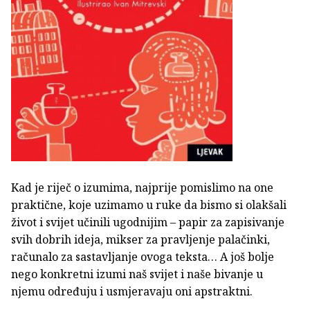
Kad je riječ o izumima, najprije pomislimo na one
praktične, koje uzimamo u ruke da bismo si olakšali
život i svijet učinili ugodnijim – papir za zapisivanje
svih dobrih ideja, mikser za pravljenje palačinki,
računalo za sastavljanje ovoga teksta… A još bolje
nego konkretni izumi naš svijet i naše bivanje u
njemu određuju i usmjeravaju oni apstraktni.