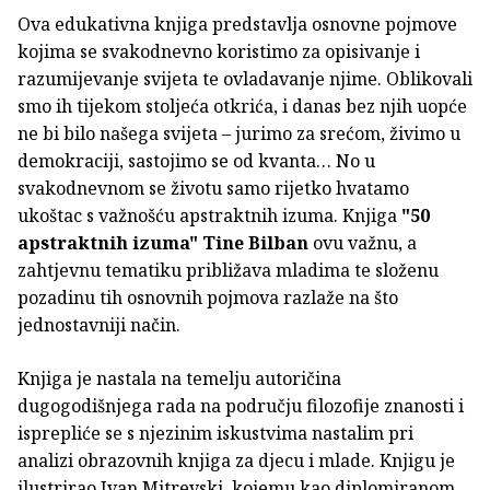
Ova edukativna knjiga predstavlja osnovne pojmove
kojima se svakodnevno koristimo za opisivanje i
razumijevanje svijeta te ovladavanje njime. Oblikovali
smo ih tijekom stoljeća otkrića, i danas bez njih uopće
ne bi bilo našega svijeta – jurimo za srećom, živimo u
demokraciji, sastojimo se od kvanta… No u
svakodnevnom se životu samo rijetko hvatamo
ukoštac s važnošću apstraktnih izuma. Knjiga
"50
apstraktnih izuma"
Tine Bilban
ovu važnu, a
zahtjevnu tematiku približava mladima te složenu
pozadinu tih osnovnih pojmova razlaže na što
jednostavniji način.
Knjiga je nastala na temelju autoričina
dugogodišnjega rada na području filozofije znanosti i
isprepliće se s njezinim iskustvima nastalim pri
analizi obrazovnih knjiga za djecu i mlade. Knjigu je
ilustrirao Ivan Mitrevski, kojemu kao diplomiranom