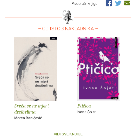
Preporuči knjigu
– OD ISTOG NAKLADNIKA –
Sreća se ne mjeri
Ptičica
decibelima
Ivana Šojat
Morea Banićević
VIDI SVE KNJIGE