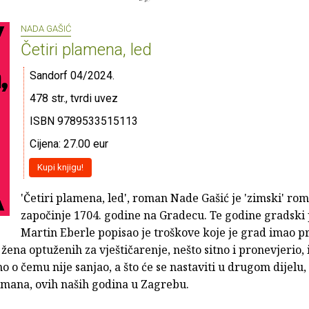
NADA GAŠIĆ
Četiri plamena, led
Sandorf 04/2024.
478 str., tvrdi uvez
ISBN 9789533515113
Cijena: 27.00 eur
Kupi knjigu!
'Četiri plamena, led', roman Nade Gašić je 'zimski' rom
započinje 1704. godine na Gradecu. Te godine gradski
Martin Eberle popisao je troškove koje je grad imao pri
 žena optuženih za vještičarenje, nešto sitno i pronevjerio, 
o o čemu nije sanjao, a što će se nastaviti u drugom dijel
omana, ovih naših godina u Zagrebu.