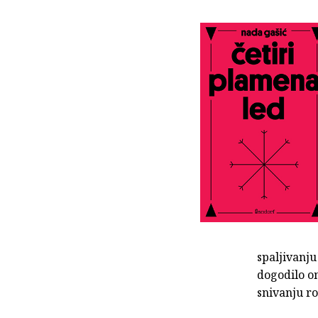
spaljivanju
dogodilo on
snivanju r