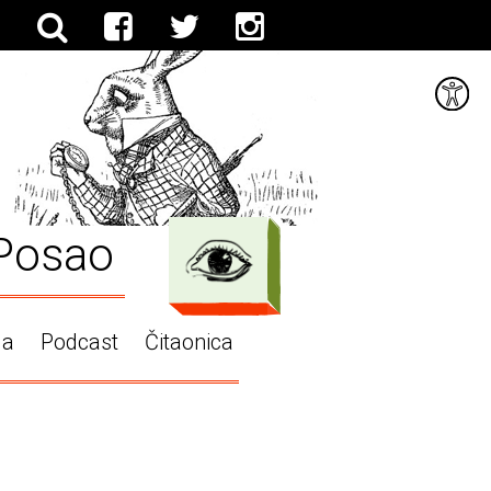
Posao
ga
Podcast
Čitaonica