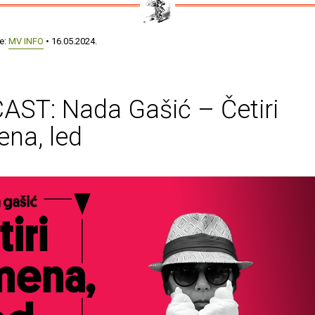
še:
MV INFO
• 16.05.2024.
AST: Nada Gašić – Četiri
na, led