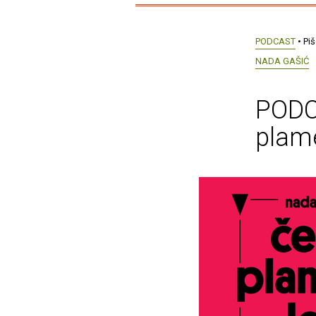
PODCAST
• Pi
NADA GAŠIĆ
PODC
plame