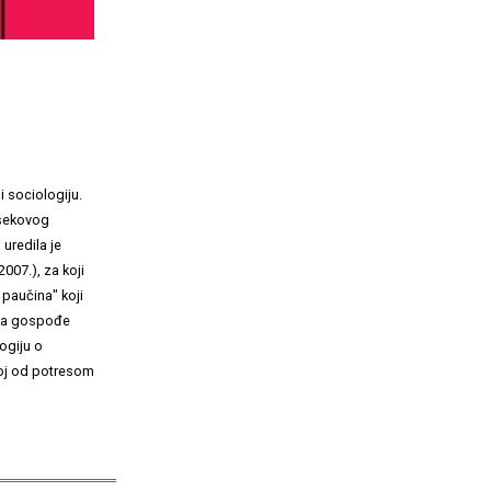
i sociologiju.
ašekovog
uredila je
007.), za koji
 paučina" koji
ota gospođe
ogiju o
dnoj od potresom