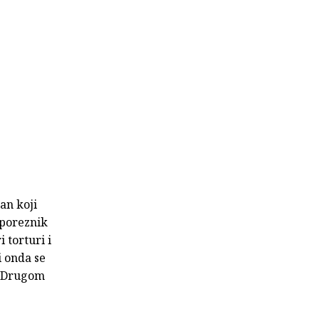
an koji
 poreznik
 torturi i
i onda se
u, Drugom