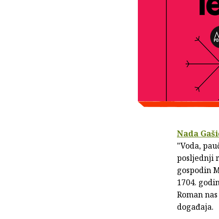
Nada Gaši
"Voda, pauč
posljednji
gospodin Ma
1704. godin
Roman nas o
događaja.