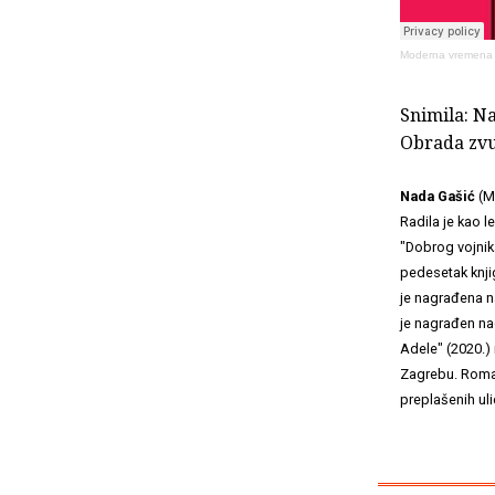
Moderna vremena
Snimila: N
Obrada zvu
Nada Gašić
(Ma
Radila je kao l
"Dobrog vojnik
pedesetak knjig
je nagrađena n
je nagrađen na
Adele" (2020.) 
Zagrebu. Romani
preplašenih ul