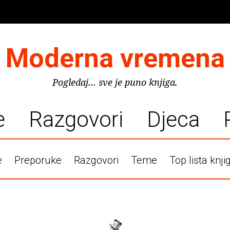
Moderna vremena
Pogledaj... sve je puno knjiga.
e
Razgovori
Djeca
e
Preporuke
Razgovori
Teme
Top lista knji