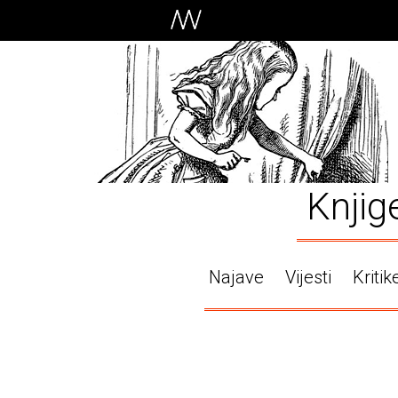
Knjig
Najave
Vijesti
Kritik