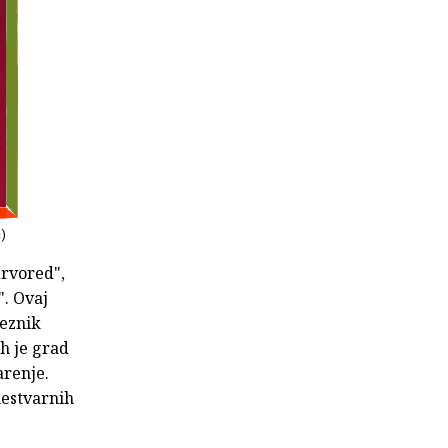
ć)
drvored",
". Ovaj
reznik
h je grad
arenje.
nestvarnih