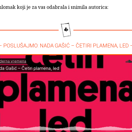
ulomak koji je za vas odabrala i snimila autorica:
– POSLUŠAJMO: NADA GAŠIĆ – ČETIRI PLAMENA, LED 