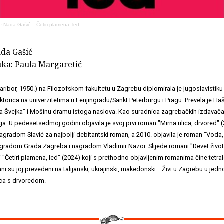
·
Nada Gašić – Četiri plamena, led
ada Gašić
ka: Paula Margaretić
ribor, 1950.) na Filozofskom fakultetu u Zagrebu diplomirala je jugoslavistiku 
ektorica na univerzitetima u Lenjingradu/Sankt Peterburgu i Pragu. Prevela je H
a Švejka" i Mošinu dramu istoga naslova. Kao suradnica zagrebačkih izdavača 
a. U pedesetsedmoj godini objavila je svoj prvi roman "Mirna ulica, drvored" (2
agradom Slavić za najbolji debitantski roman, a 2010. objavila je roman "Voda,
gradom Grada Zagreba i nagradom Vladimir Nazor. Slijede romani "Devet živ
i "Četiri plamena, led" (2024) koji s prethodno objavljenim romanima čine tetral
 su joj prevedeni na talijanski, ukrajinski, makedonski... Živi u Zagrebu u je
ica s drvoredom.