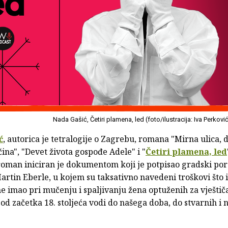
Nada Gašić, Četiri plamena, led (foto/ilustracija: Iva Perkovi
ć
, autorica je tetralogije o Zagrebu, romana "Mirna ulica, 
ina", "Devet života gospođe Adele" i "
Četiri plamena, led
 roman iniciran je dokumentom koji je potpisao gradski po
rtin Eberle, u kojem su taksativno navedeni troškovi što i
e imao pri mučenju i spaljivanju žena optuženih za vještič
d začetka 18. stoljeća vodi do našega doba, do stvarnih i 