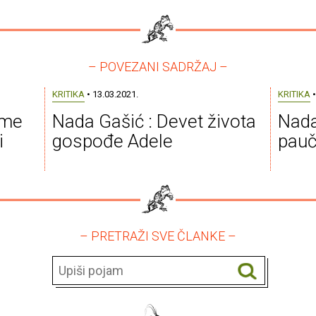
– POVEZANI SADRŽAJ –
KRITIKA
• 13.03.2021.
KRITIKA
•
 me
Nada Gašić : Devet života
Nada
i
gospođe Adele
pauč
– PRETRAŽI SVE ČLANKE –