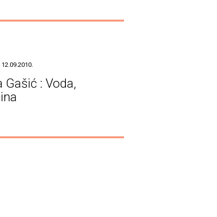
 12.09.2010.
 Gašić : Voda,
ina