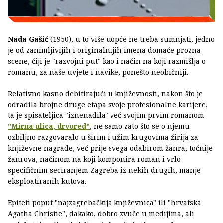
Nada Gašić
(1950), u to više uopće ne treba sumnjati, jedno
je od zanimljivijih i originalnijih imena domaće prozna
scene, čiji je "razvojni put" kao i način na koji razmišlja o
romanu, za naše uvjete i navike, ponešto neobičniji.
Relativno kasno debitirajući u književnosti, nakon što je
odradila brojne druge etapa svoje profesionalne karijere,
ta je spisateljica "iznenadila" već svojim prvim romanom
"Mirna ulica, drvored"
, ne samo zato što se o njemu
ozbiljno razgovaralo u širim i užim krugovima žirija za
književne nagrade, već prije svega odabirom žanra, točnije
žanrova, načinom na koji komponira roman i vrlo
specifičnim seciranjem Zagreba iz nekih drugih, manje
eksploatiranih kutova.
Epiteti poput "najzagrebačkija književnica" ili "hrvatska
Agatha Christie", dakako, dobro zvuče u medijima, ali