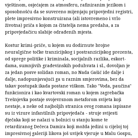
vještinom, osjećajem za atmosferu, rafiniranim jezikom i
sposobnošću da se suvereno mijenjaju pripovjedni registri,
plete impresivno konstruirana (ali istovremeno i vrlo
životna) priča s kojom za čitatelja nema predaha, a za
pripovjedačicu slabije odrađenih mjesta.
Kostur krimi-priče, u kojem su dodirnute brojne
neuralgične točke tranzicijskog i postranzicijskog prezenta,
od sprege politike i kriminala, socijalnih razlika, eskort-
dama, sumnjivih građevinskih poduhvata i sl., dovoljan je
za jedan posve solidan roman, no Nada Gašić ide dalje i
dalje, nadopunjavajući ga u raznim smjerovima, bez da
takav postupak ikada postane viškom. Tako "Voda, paučina"
funkcionira i kao kvartovski roman u kojem zagrebačka
Trešnjevka postaje svojevrsnom metaforom svijeta koji
nestaje, a neke od najboljih stranica ovog romana ispisane
su iz vizure infantilnih pripovjedača - struje svijesti
dječaka koji se nalazi u bolnici u stanju kome te
retardiranog Dečeca Damira koji možda jedini u cijeloj toj
impresivnoj galeriji likova još uvijek vjeruje u Malu Gospu,