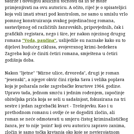
sadrže i dovoljnu količinu točnosti da ih se može
primjenjivati na ovu autoricu. A očito, riječ je o spisateljici
koja voli imati stvari pod kontrolom, ne samo u smislu vrlo
pomnog konstruiranja svakog pojedinačnog romana,
sastavljenog od različitih žanrovskih, pripovjednih, čak i
grafičkih registara, nego i šire, jer nakon njezinog drugog
romana
"Voda, paučina"
, uslijedile su naznake kako su to
dijelovi budućeg ciklusa, svojevrsnog krimi-bedekera
Zagreba koji će činiti četiri romana, smještena u četiri
godišnja doba.
Nakon "ljetne" "Mirne ulice, drvoreda", drugi je roman
"jesenski", a njegov okvir čini rijeka Sava i velika poplava
koja je poharala neke zagrebačke kvartove 1964. godine.
Upravo tada, jednom smrću i jednim rođenjem, započinje
obiteljska priča koja se seli u sadašnjost, fokusirana na tri
sestre i jedan zagrebački kvart - Trešnjevku. Kao i u
prethodnom romanu i ovdje će se dogoditi zločin, ali
roman se neće odmotavati u smjeru čistog kriminalističkog
žanra, jer to nije 'point' koji ovu autoricu zapravo zanima,
zločin je samo točka kretanja oko koje se nevjerojatnom