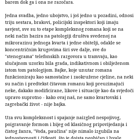
barem dok ga i ona ne razočara.
Jedna svadba, jedno ubojstvo, i još jedno u pozadini, odnosi
triju sestara, brakovi, policijski inspektori koji imaju
savjest, sve su to etape kompleksnog romana koji se na
neki način bazira na patologiji društva svedenoj na
mikrorazinu jednoga kvarta i jedne obitelji, odakle se
koncentričnim krugovima širi sve dalje, sve do
"stenograma" telefonskih razgovora u tramvaju, kao
slučajnom uzorku bila grada, indikativnom i obilježenom
istom tom patologijom. Bajke, koje unutar romana
funkcioniraju kao samostalne i zaokružene cjeline, na neki
su način i predtekst čitavom romanu koji preuzimajući
neke, dakako modificirane, likove i situacije kao da svjedoči
upravo suprotno - kako ovaj naš, ne samo kvartovski i
zagrebački život - nije bajka.
Uza svu kompleksnost i spajanje naizgled nespojivog,
poigravanje formom i bijeg od klasičnog pripovijedanja i
čistog žanra, "Voda, paučina" nije nimalo izgubila na
jednostavnosti i čitkosti, što je doista neobičan i hvale