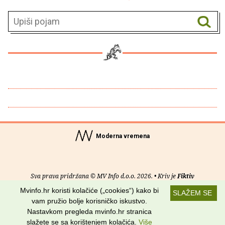
Moderna vremena
Sva prava pridržana © MV Info d.o.o. 2026. • Kriv je
Fiktiv
Mvinfo.hr koristi kolačiće („cookies“) kako bi
SLAŽEM SE
O nama
•
Pomoć
•
Uvjeti korištenja
•
RSS kanali
vam pružio bolje korisničko iskustvo.
Nastavkom pregleda mvinfo.hr stranica
Potraži nas na:
slažete se sa korištenjem kolačića.
Više