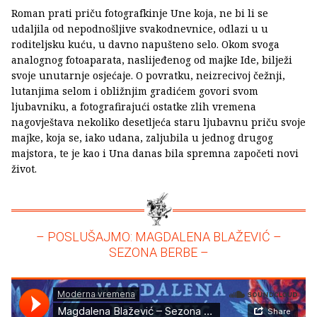
Roman prati priču fotografkinje Une koja, ne bi li se
udaljila od nepodnošljive svakodnevnice, odlazi u u
roditeljsku kuću, u davno napušteno selo. Okom svoga
analognog fotoaparata, naslijeđenog od majke Ide, bilježi
svoje unutarnje osjećaje. O povratku, neizrecivoj čežnji,
lutanjima selom i obližnjim gradićem govori svom
ljubavniku, a fotografirajući ostatke zlih vremena
nagovještava nekoliko desetljeća staru ljubavnu priču svoje
majke, koja se, iako udana, zaljubila u jednog drugog
majstora, te je kao i Una danas bila spremna započeti novi
život.
– POSLUŠAJMO: MAGDALENA BLAŽEVIĆ –
SEZONA BERBE –