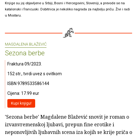
Knjige su joj objavljene u Srbiji, Bosni i Hercegovini, Sloveniji, a prevode se na
katalonski i francuski. Dobitnica je nekoliko nagrada za najbolju priču. Živi i radi
u Mostaru.
MAGDALENA BLAŽEVIĆ
Sezona berbe
Fraktura 09/2023.
152 str., tvrdi uvez s ovitkom
ISBN 9789533586144
Cijena: 17.99 eur
Kupi knjigu!
'Sezona berbe' Magdalene Blažević snovit je roman o
izvanvremenskoj ljubavi, prepun fine erotike i
neponovljivih ljubavnih scena iza kojih se krije priča o