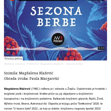
Moderna vremena
·
PODCAST: Magdalena Blažević – Sezona berbe
Snimila: Magdalena Blažević
Obrada zvuka: Paula Margaretić
Magdalena Blažević
(1982.) rođena je i odrasla u Žepču. Diplomirala je hrvatski i
engleski jezik i književnost. Kratke priče su joj objavljene u književnim
časopisima i na književnim portalima: Balkanski književni glasnik, Riječi, Život,
Ajfelov most, Strane, Astronaut itd. Objavila je knjigu priča "Svetkovina" 2020. te
roman "U kasno ljeto" 2022., za koji je dobila i književnu nagradu tportal 2023.