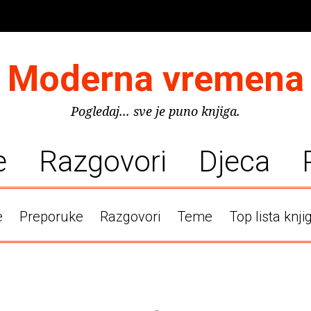
Moderna vremena
Pogledaj... sve je puno knjiga.
e
Razgovori
Djeca
e
Preporuke
Razgovori
Teme
Top lista knji