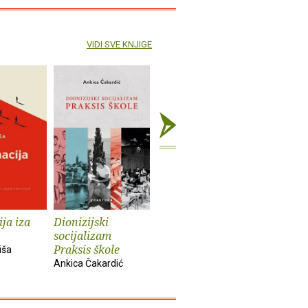
VIDI SVE KNJIGE
ja iza
Dionizijski
Grga Novak : Život
Anatomij
socijalizam
i djela
imperiju
Praksis škole
iša
Slobodan Prosperov
Davor Beg
Ankica Čakardić
Novak