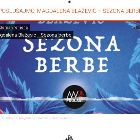
POSLUŠAJMO: MAGDALENA BLAŽEVIĆ – SEZONA BERB
·
PODCAST: Magdalena Blažević – Sezona berbe