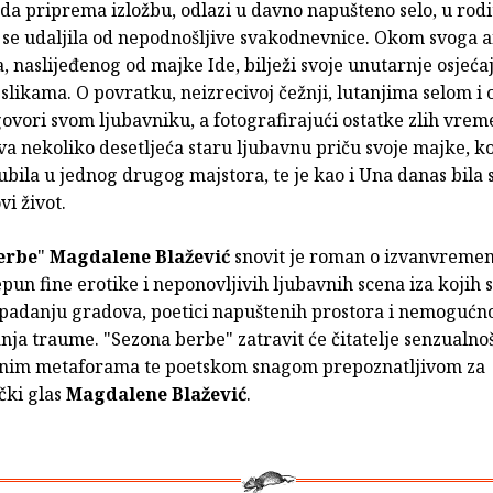
a priprema izložbu, odlazi u davno napušteno selo, u rodi
i se udaljila od nepodnošljive svakodnevnice. Okom svoga 
, naslijeđenog od majke Ide, bilježi svoje unutarnje osjeća
slikama. O povratku, neizrecivoj čežnji, lutanjima selom i 
ovori svom ljubavniku, a fotografirajući ostatke zlih vre
a nekoliko desetljeća staru ljubavnu priču svoje majke, ko
ubila u jednog drugog majstora, te je kao i Una danas bil
vi život.
erbe
"
Magdalene Blažević
snovit je roman o izvanvreme
epun fine erotike i neponovljivih ljubavnih scena iza kojih s
opadanju gradova, poetici napuštenih prostora i nemogućno
ja traume. "Sezona berbe" zatravit će čitatelje senzualnoš
nim metaforama te poetskom snagom prepoznatljivom za
čki glas
Magdalene Blažević
.