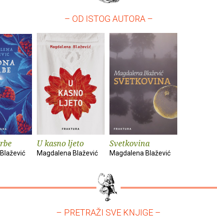
– OD ISTOG AUTORA –
rbe
U kasno ljeto
Svetkovina
Blažević
Magdalena Blažević
Magdalena Blažević
– PRETRAŽI SVE KNJIGE –