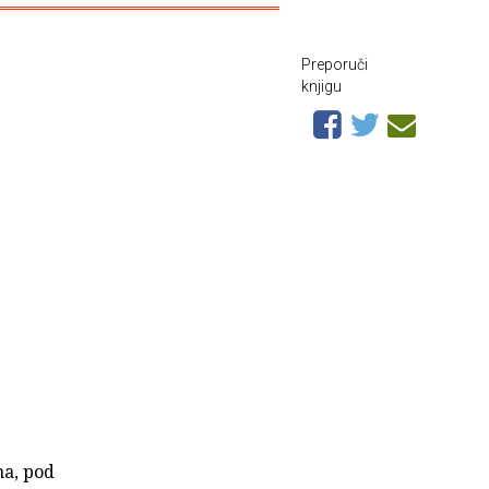
Preporuči
knjigu
na, pod