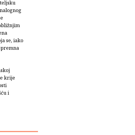
teljsku
analognog
je
obližnjim
mena
ja se, iako
a spremna
nskoj
e krije
sti
ću i