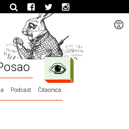
Posao
ga
Podcast
Čitaonica