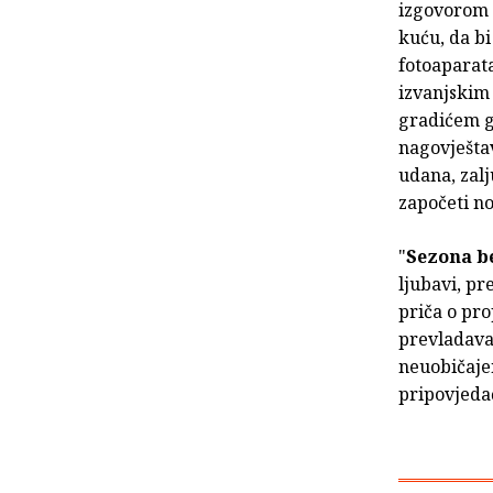
izgovorom d
kuću, da b
fotoaparata
izvanjskim 
gradićem g
nagovještav
udana, zalj
započeti no
"
Sezona b
ljubavi, pr
priča o pr
prevladavan
neuobičaje
pripovjeda