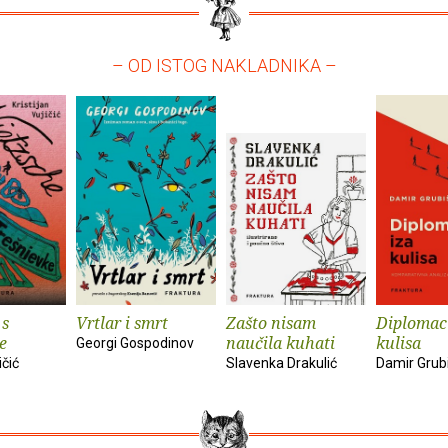
– OD ISTOG NAKLADNIKA –
 s
Vrtlar i smrt
Zašto nisam
Diplomaci
e
naučila kuhati
kulisa
Georgi Gospodinov
ičić
Slavenka Drakulić
Damir Grub