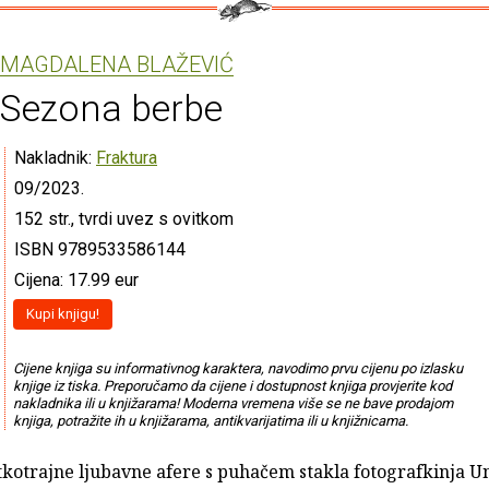
MAGDALENA BLAŽEVIĆ
Sezona berbe
Nakladnik:
Fraktura
09/2023.
152 str., tvrdi uvez s ovitkom
ISBN 9789533586144
Cijena: 17.99 eur
Kupi knjigu!
Cijene knjiga su informativnog karaktera, navodimo prvu cijenu po izlasku
knjige iz tiska. Preporučamo da cijene i dostupnost knjiga provjerite kod
nakladnika ili u knjižarama! Moderna vremena više se ne bave prodajom
knjiga, potražite ih u knjižarama, antikvarijatima ili u knjižnicama.
kotrajne ljubavne afere s puhačem stakla fotografkinja U