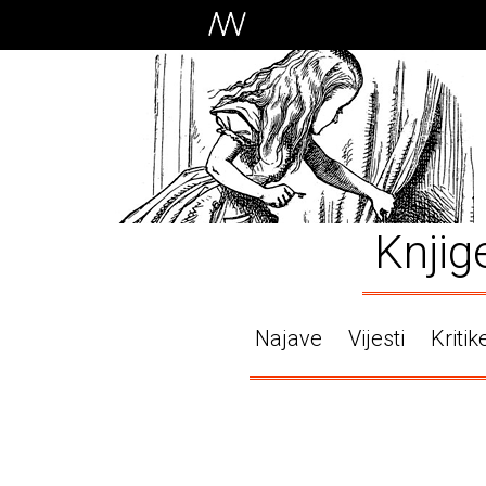
Knjig
Najave
Vijesti
Kritik