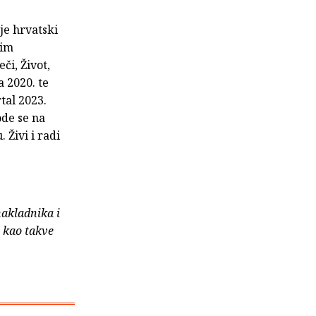
je hrvatski
nim
či, Život,
a 2020. te
tal 2023.
ode se na
 Živi i radi
nakladnika i
e kao takve