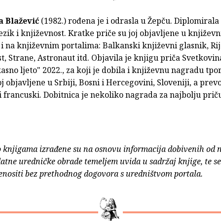
 Blažević
(1982.) rođena je i odrasla u Žepču. Diplomirala 
jezik i književnost. Kratke priče su joj objavljene u književ
i na književnim portalima: Balkanski književni glasnik, Rije
t, Strane, Astronaut itd. Objavila je knjigu priča Svetkovin
sno ljeto" 2022., za koji je dobila i književnu nagradu tpor
oj objavljene u Srbiji, Bosni i Hercegovini, Sloveniji, a prev
i francuski. Dobitnica je nekoliko nagrada za najbolju priču.
o knjigama izrađene su na osnovu informacija dobivenih od 
atne uredničke obrade temeljem uvida u sadržaj knjige, te s
enositi bez prethodnog dogovora s uredništvom portala.