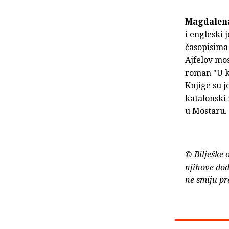
Magdalena
i engleski 
časopisima 
Ajfelov mos
roman "U ka
Knjige su j
katalonski 
u Mostaru.
© Bilješke 
njihove dod
ne smiju pr