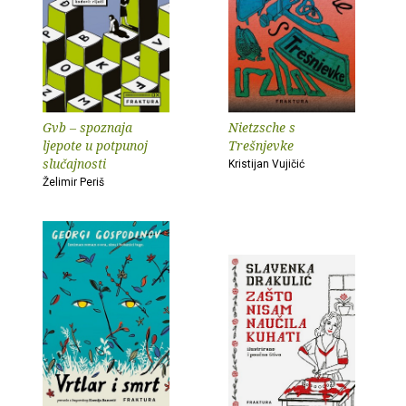
Gvb – spoznaja
Nietzsche s
ljepote u potpunoj
Trešnjevke
slučajnosti
Kristijan Vujičić
Želimir Periš