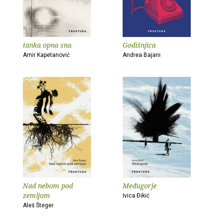
tanka opna sna
Godišnjica
Amir Kapetanović
Andrea Bajani
Nad nebom pod
Međugorje
zemljom
Ivica Ðikić
Aleš Šteger