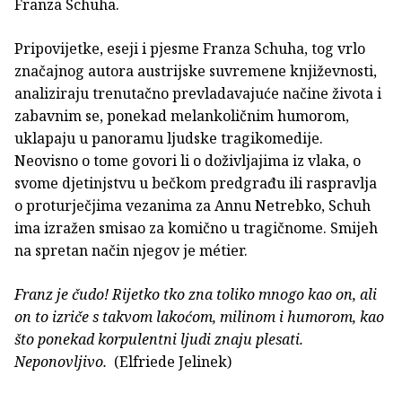
Franza Schuha.
Pripovijetke, eseji i pjesme Franza Schuha, tog vrlo
značajnog autora austrijske suvremene književnosti,
analiziraju trenutačno prevladavajuće načine života i
zabavnim se, ponekad melankoličnim humorom,
uklapaju u panoramu ljudske tragikomedije.
Neovisno o tome govori li o doživljajima iz vlaka, o
svome djetinjstvu u bečkom predgrađu ili raspravlja
o proturječjima vezanima za Annu Netrebko, Schuh
ima izražen smisao za komično u tragičnome. Smijeh
na spretan način njegov je métier.
Franz je čudo! Rijetko tko zna toliko mnogo kao on, ali
on to izriče s takvom lakoćom, milinom i humorom, kao
što ponekad korpulentni ljudi znaju plesati.
Neponovljivo.
(Elfriede Jelinek)