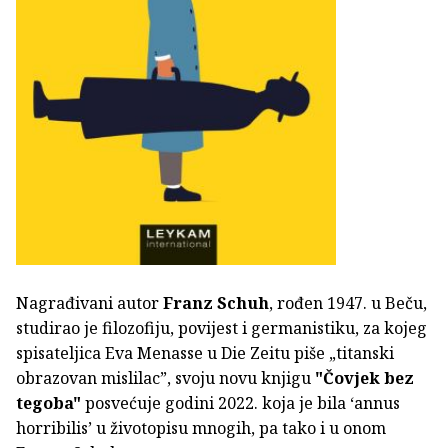
Nagrađivani autor
Franz Schuh
, rođen 1947. u Beču,
studirao je filozofiju, povijest i germanistiku, za kojeg
spisateljica Eva Menasse u Die Zeitu piše „titanski
obrazovan mislilac”, svoju novu knjigu
"Čovjek bez
tegoba"
posvećuje godini 2022. koja je bila ‘annus
horribilis’ u životopisu mnogih, pa tako i u onom