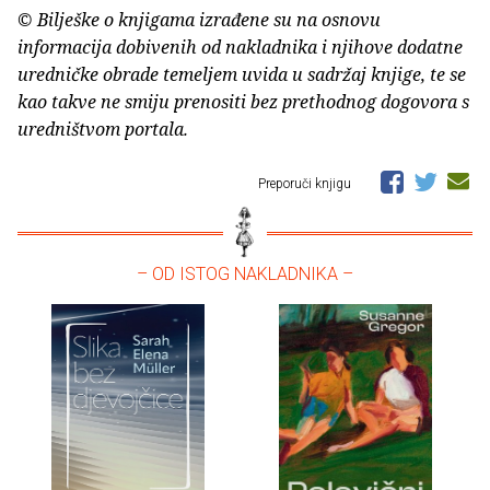
© Bilješke o knjigama izrađene su na osnovu
informacija dobivenih od nakladnika i njihove dodatne
uredničke obrade temeljem uvida u sadržaj knjige, te se
kao takve ne smiju prenositi bez prethodnog dogovora s
uredništvom portala.
Preporuči knjigu
– OD ISTOG NAKLADNIKA –