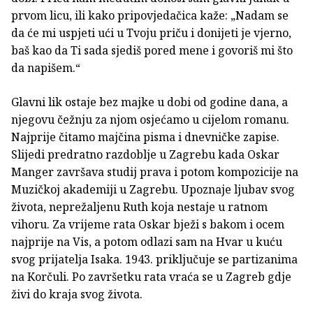
prvom licu, ili kako pripovjedačica kaže: „Nadam se
da će mi uspjeti ući u Tvoju priču i donijeti je vjerno,
baš kao da Ti sada sjediš pored mene i govoriš mi što
da napišem.“
Glavni lik ostaje bez majke u dobi od godine dana, a
njegovu čežnju za njom osjećamo u cijelom romanu.
Najprije čitamo majčina pisma i dnevničke zapise.
Slijedi predratno razdoblje u Zagrebu kada Oskar
Manger završava studij prava i potom kompozicije na
Muzičkoj akademiji u Zagrebu. Upoznaje ljubav svog
života, neprežaljenu Ruth koja nestaje u ratnom
vihoru. Za vrijeme rata Oskar bježi s bakom i ocem
najprije na Vis, a potom odlazi sam na Hvar u kuću
svog prijatelja Isaka. 1943. priključuje se partizanima
na Korčuli. Po završetku rata vraća se u Zagreb gdje
živi do kraja svog života.