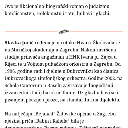
Ovo je fikcionalno-biografski roman o judaizmu,
katoličanstvu, Holokaustu i ratu, ljubavi i glazbi.
Slavka Jurić
rođena je na otoku Hvaru. Školovala se
na Muzičkoj akademiji u Zagrebu. Nakon završena
studija prihvaća angažman u HNK Ivana pl. Zajca u
Rijeci te u Vojnom puhačkom orkestru u Zagrebu. Od
1996. godine radi i djeluje u Dubrovniku kao članica
Dubrovačkoga simfonijskog orkestra. Godine 2002. na
Schola Cantorum u Baselu završava jednogodišnji
izvanredni studij barokne flaute. Uz glazbu bavi se i
pisanjem poezije i proze, na standardu i na dijalektu.
Na natječaju „Bejahad” Židovske općine u Zagrebu
njezina priča „Rabin i Rahela” bila je