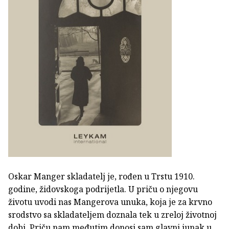
Oskar Manger skladatelj je, rođen u Trstu 1910.
godine, židovskoga podrijetla. U priču o njegovu
životu uvodi nas Mangerova unuka, koja je za krvno
srodstvo sa skladateljem doznala tek u zreloj životnoj
dobi. Priču nam međutim donosi sam glavni junak u