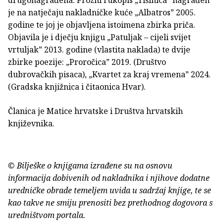
drugonagrađena. Prozni rukopis „Tišinica” nagrađen
je na natječaju nakladničke kuće „Albatros” 2005.
godine te joj je objavljena istoimena zbirka priča.
Objavila je i dječju knjigu „Patuljak – cijeli svijet
vrtuljak” 2013. godine (vlastita naklada) te dvije
zbirke poezije: „Proročica” 2019. (Društvo
dubrovačkih pisaca), „Kvartet za kraj vremena” 2024.
(Gradska knjižnica i čitaonica Hvar).
Članica je Matice hrvatske i Društva hrvatskih
književnika.
© Bilješke o knjigama izrađene su na osnovu
informacija dobivenih od nakladnika i njihove dodatne
uredničke obrade temeljem uvida u sadržaj knjige, te se
kao takve ne smiju prenositi bez prethodnog dogovora s
uredništvom portala.