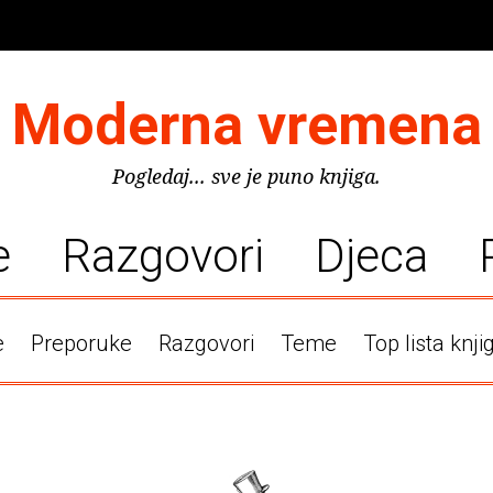
Moderna vremena
Pogledaj... sve je puno knjiga.
e
Razgovori
Djeca
e
Preporuke
Razgovori
Teme
Top lista knji