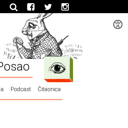
Posao
ga
Podcast
Čitaonica