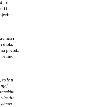
41. u
ski i
 njezine
avnica i
i djela.
 ima povoda
 moramo –
 to je u
 njoj
stanskim
 vlastite
a danas