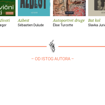
životi
Azbest
Autoportret druge
Bat kol
egor
Sébastien Dulude
Élise Turcotte
Slavka Juri
– OD ISTOG AUTORA –