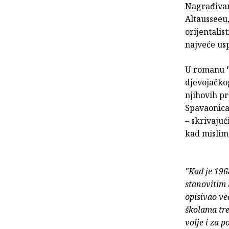
Nagrađivan
Altausseeu,
orijentalis
najveće usp
U romanu
djevojačkog
njihovih pr
Spavaonica
– skrivajuć
kad mislimo
"Kad je 196
stanovitim 
opisivao ve
školama tre
volje i za 