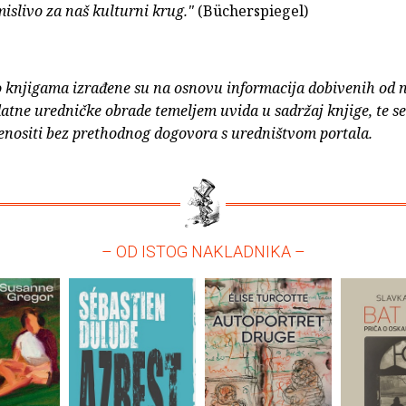
islivo za naš kulturni krug."
(Bücherspiegel)
o knjigama izrađene su na osnovu informacija dobivenih od 
atne uredničke obrade temeljem uvida u sadržaj knjige, te s
enositi bez prethodnog dogovora s uredništvom portala.
– OD ISTOG NAKLADNIKA –