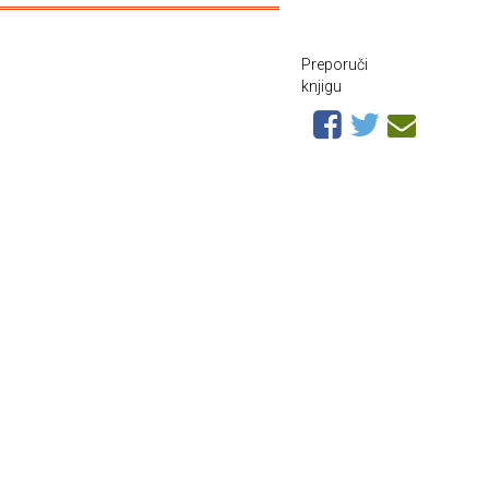
Preporuči
knjigu