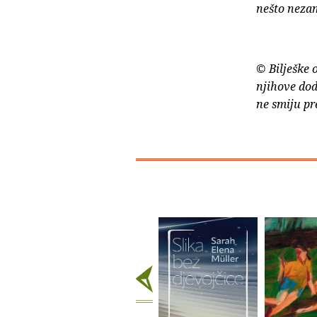
nešto nezam
© Bilješke 
njihove dod
ne smiju pr