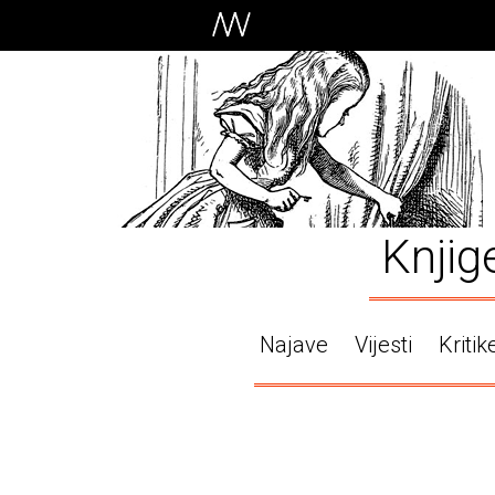
Knjig
Najave
Vijesti
Kritik