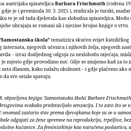
a austrijska spisateljica
Barbara Frischmuth
(rođena 19
 gdje je i preminula 30. 3. 2025.), studirala je turski, mađar
tiku te je od tada djelovala kao slobodna spisateljica. Među
jehe ubrajaju se romani ali i njezine brojne knjige o vrtu.
"Samostanska škola"
tematizira skučen svijet katoličkog
 internata, njegovih učenica i njihovih želja, njegovih nast
avila – izraz dosljednog odgoja za neslobodu osjećaja, misli 
 je mjesto gdje provodimo noć. Gdje se smijemo kad za to
i usta dlanom, kako nalažu okolnosti – i gdje plačemo ako
 da sve ostale spavaju.
8. objavljena knjiga 'Samostanska škola' Barbare Frischmuth,
krugovima svakako predstavljalo senzaciju. I to zato što se u
ć onomad zastario stav prema djevojkama koje su se u samo
bale odgajati za žene spremne na reprodukciju, trpeljive, bez
poslušne kućanice. Za feministkinje kao naručena poslastica, 