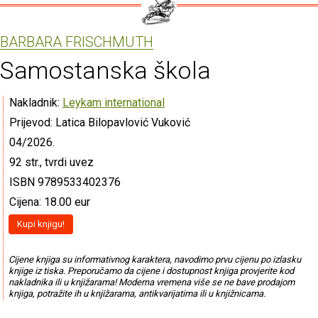
BARBARA FRISCHMUTH
Samostanska škola
Nakladnik:
Leykam international
Prijevod: Latica Bilopavlović Vuković
04/2026.
92 str., tvrdi uvez
ISBN 9789533402376
Cijena: 18.00 eur
Kupi knjigu!
Cijene knjiga su informativnog karaktera, navodimo prvu cijenu po izlasku
knjige iz tiska. Preporučamo da cijene i dostupnost knjiga provjerite kod
nakladnika ili u knjižarama! Moderna vremena više se ne bave prodajom
knjiga, potražite ih u knjižarama, antikvarijatima ili u knjižnicama.