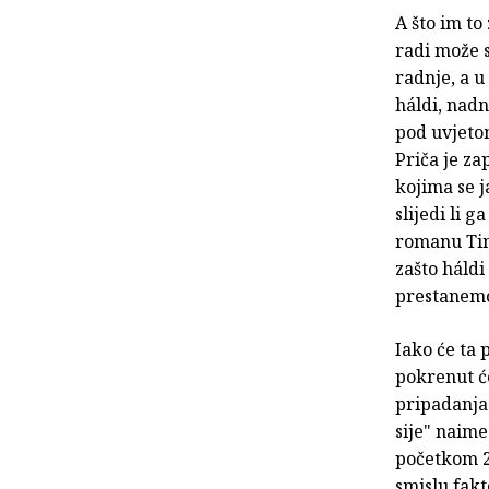
A što im to
radi može s
radnje, a u
háldi, nadn
pod uvjetom
Priča je za
kojima se j
slijedi li 
romanu Tin
zašto háldi
prestanemo
Iako će ta 
pokrenut će
pripadanja
sije" naime
početkom 20
smislu fak