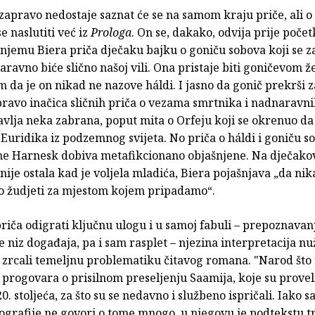
 zapravo nedostaje saznat će se na samom kraju priče, ali 
e naslutiti već iz
Prologa
. On se, dakako, odvija prije poče
 njemu Biera priča dječaku bajku o goniču sobova koji se za
aravno biće slično našoj vili. Ona pristaje biti goničevom ž
 da je on nikad ne nazove háldi. I jasno da gonič prekrši 
pravo inačica sličnih priča o vezama smrtnika i nadnaravni
avlja neka zabrana, poput mita o Orfeju koji se okrenuo d
ga Euridika iz podzemnog svijeta. No priča o háldi i goniču s
e Harnesk dobiva metafikcionano objašnjene. Na dječakov
 nije ostala kad je voljela mladića, Biera pojašnjava „da ni
 žudjeti za mjestom kojem pripadamo“.
priča odigrati ključnu ulogu i u samoj fabuli – prepoznavanj
 niz događaja, pa i sam rasplet – njezina interpretacija nu
 zrcali temeljnu problematiku čitavog romana. "Narod što 
 progovara o prisilnom preseljenju Saamija, koje su provel
. stoljeća, za što su se nedavno i službeno ispričali. Iako
tografije ne govori o tome mnogo, u njegovu je podtekstu 