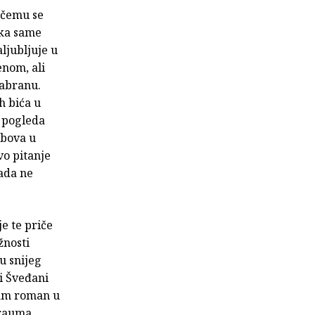
o čemu se
tka same
ljubljuje u
enom, ali
zabranu.
h bića u
a pogleda
obova u
o pitanje
kada ne
e te priče
žnosti
u snijeg
i Šveđani
 sam roman u
trauma