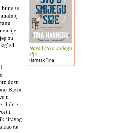
e bune se.
minalnoj
stanu
mencije.
jeg su
aizgled
Narod što u snijegu
sije
Harnesk Tina
i
ne
zitu dozu
pno. Biera
vo u
e, dobre
ost i
ik čitavog
a kao da