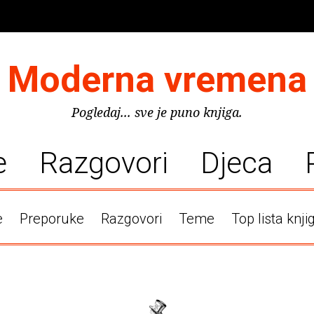
Moderna vremena
Pogledaj... sve je puno knjiga.
e
Razgovori
Djeca
e
Preporuke
Razgovori
Teme
Top lista knji