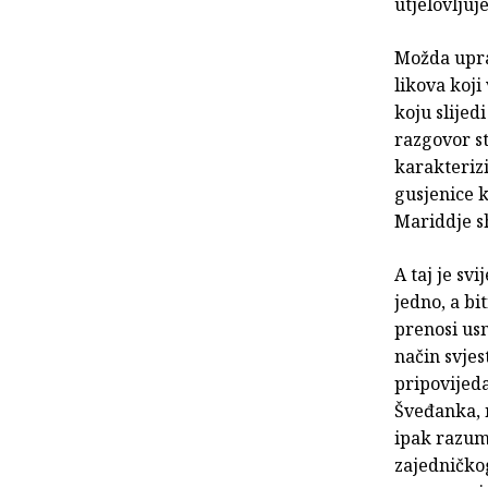
utjelovljuj
Možda upra
likova koji
koju slijed
razgovor st
karakterizi
gusjenice k
Mariddje sh
A taj je sv
jedno, a bi
prenosi us
način svje
pripovijeda
Šveđanka, n
ipak razumi
zajedničkog