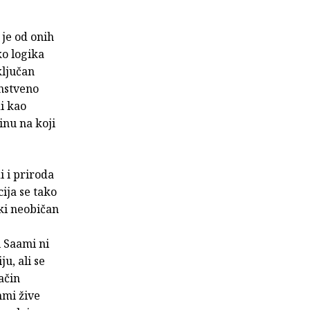
je od onih
ko logika
ključan
enstveno
i kao
inu na koji
i i priroda
cija se tako
ki neobičan
i Saami ni
ju, ali se
ačin
mmi žive