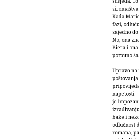
susjeda. To
siromaštva 
Kada Maridd
fazi, odluč
zajedno do 
No, ona zna
Biera i ona
potpuno šaš
Upravo na 
poštovanja 
pripovijed
napetosti 
je impozant
izrađivanju
bake i nek
odlučnost d
romana, pa