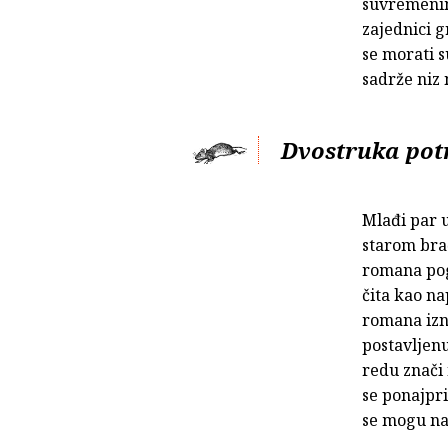
suvremenim
zajednici g
se morati s
sadrže niz 
Dvostruka pot
Mlađi par u
starom bra
romana pogo
čita kao n
romana izn
postavljenu
redu znači
se ponajpri
se mogu na