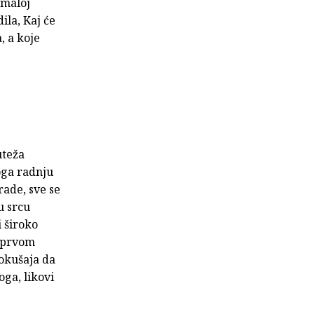
 maloj
ila, Kaj će
, a koje
uteža
oga radnju
rade, sve se
u srcu
 široko
u prvom
okušaja da
oga, likovi