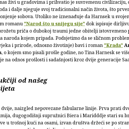
as živi u gradovima i prihvatio je suvremenu civilizaciju,
oda i dalje njeguje svoj tradicionalni način života, što prv
gonjenje sobova. Utoliko ne iznenađuje da Harnsek u svoje
om romanu
"Narod što u snijegu sije"
dok ispisuje dirljivu
ožetu priča o dubokoj traumi jedne obitelji istovremeno p
 naroda kojem pripada. Podsjetimo da se sličnom probl
jeka i prirode, odnosno životinje) bavi i roman
"Krađa"
A
s
, o kojem smo pisali prošle godine, no Tina Harnesk se viš
e na odnos prošlosti i sadašnjosti kroz dvije generacije Sa
ukčiji od našeg
ijeta
vije, naizgled nepovezane fabularne linije. Prva prati dv
mija, dugogodišnji supružnici Biera i Maridddje stari su b
ive u trošnoj kući na osami, izvan društva držeći se po stra