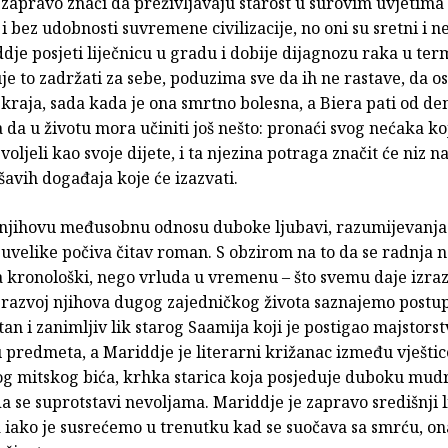
 zapravo znači da preživljavaju starost u surovim uvjetima
i bez udobnosti suvremene civilizacije, no oni su sretni i n
je posjeti liječnicu u gradu i dobije dijagnozu raka u ter
uje to zadržati za sebe, poduzima sve da ih ne rastave, da o
kraja, sada kada je ona smrtno bolesna, a Biera pati od de
 da u životu mora učiniti još nešto: pronaći svog nećaka ko
 voljeli kao svoje dijete, i ta njezina potraga značit će niz n
avih događaja koje će izazvati.
njihovu međusobnu odnosu duboke ljubavi, razumijevanja 
uvelike počiva čitav roman. S obzirom na to da se radnja 
a kronološki, nego vrluda u vremenu – što svemu daje izra
– razvoj njihova dugog zajedničkog života saznajemo postu
an i zanimljiv lik starog Saamija koji je postigao majstorst
 predmeta, a Mariddje je literarni križanac između vještic
og mitskog bića, krhka starica koja posjeduje duboku mudr
a se suprotstavi nevoljama. Mariddje je zapravo središnji l
 iako je susrećemo u trenutku kad se suočava sa smrću, on