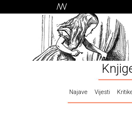
Knjig
Najave
Vijesti
Kritik