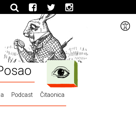
Posao
ga
Podcast
Čitaonica