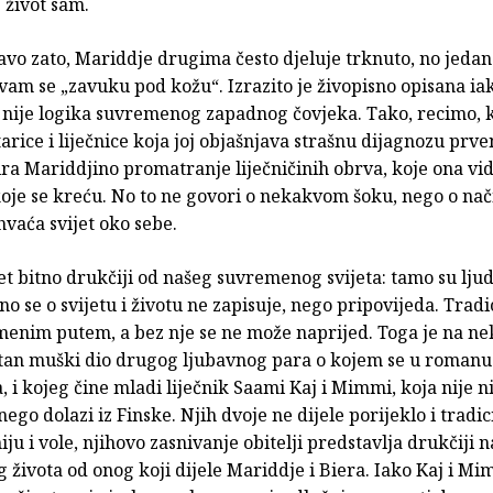
e život sam.
vo zato, Mariddje drugima često djeluje trknuto, no jedan 
 vam se „zavuku pod kožu“. Izrazito je živopisno opisana ia
i nije logika suvremenog zapadnog čovjeka. Tako, recimo, 
arice i liječnice koja joj objašnjava strašnu dijagnozu prv
ra Mariddjino promatranje liječničinih obrva, koje ona vid
oje se kreću. No to ne govori o nekakvom šoku, nego o nač
vaća svijet oko sebe.
ijet bitno drukčiji od našeg suvremenog svijeta: tamo su ljud
tno se o svijetu i životu ne zapisuje, nego pripovijeda. Tradi
menim putem, a bez nje se ne može naprijed. Toga je na ne
stan muški dio drugog ljubavnog para o kojem se u romanu
, i kojeg čine mladi liječnik Saami Kaj i Mimmi, koja nije n
ego dolazi iz Finske. Njih dvoje ne dijele porijeklo i tradici
ju i vole, njihovo zasnivanje obitelji predstavlja drukčiji n
 života od onog koji dijele Mariddje i Biera. Iako Kaj i Mi