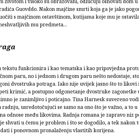
 životom i visoko su obrazovani, odlučuju osnovati dom u
radića Guovddo. Nakon majčine smrti koja ga je jako pogod
uočiti s majčinom ostavštinom, kutijama koje mu je ostavila
neshvatljivih mu predmeta...
raga
 tekstu funkcionira i kao tematska i kao pripovjedna prot
čnom paru, no i jednom i drugom paru nešto nedostaje, st
ni dvostruka potraga. Iako nije uvijek jasno što to likovi 
apeti krimić, a postupno odgonetanje dvostruke zagonetke 
imno je zanimljivo i poticajno. Tina Harnesk suvereno vodi
 radnju, usredotočujući se samo na ono što je važno, a to 
 na odnose među likovima. Radnja romana je zapravo niz p
je shvati u čemu je problem i što se dogodilo, a tek nakon t
dati i ponovnom pronalaženju vlastitih korijena.