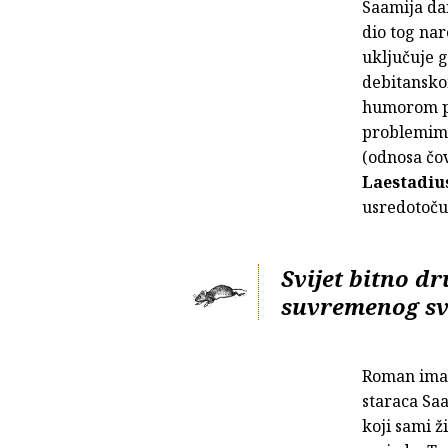
Saamija dan
dio tog nar
uključuje 
debitansk
humorom pr
problemima
(odnosa čov
Laestadiu
usredotočuj
Svijet bitno dr
suvremenog sv
Roman ima d
staraca Saa
koji sami ž