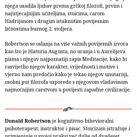
njega usadila ljubav prema grčkoj filozofi, prvim i
najutjecajnijim učiteljima, stoicima, carom
Hadrijanom i drugim istaknutim povijesnim
ličnostima burnog 2. stoljeća.
Robertson se oslanja na više važnih povijesnih izvora
kao što je Historia Augusta, no uranja i u Aurelijeva
pisma i njegov najpoznatiji zapis Meditacije, kako bi
rasvijetlio njegov karakter, vrijednosti i motive i
vjerno nam predočio kako je tekao njegov unutarnji,
osobni put filozofa usporedo s njegovom vladavinom
najmoćnijim carstvom u povijesti zapadne civilizacije.
Donald Robertson
je kognitivno-bihevioralni
psihoterapeut, instruktor i pisac. Stoicizam istražuje i
primjenjuje u svojoj praksi već dulje od dvadeset