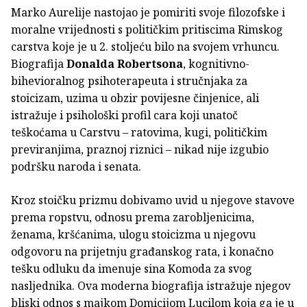
Marko Aurelije nastojao je pomiriti svoje filozofske i
moralne vrijednosti s političkim pritiscima Rimskog
carstva koje je u 2. stoljeću bilo na svojem vrhuncu.
Biografija
Donalda Robertsona
, kognitivno-
bihevioralnog psihoterapeuta i stručnjaka za
stoicizam, uzima u obzir povijesne činjenice, ali
istražuje i psihološki profil cara koji unatoč
teškoćama u Carstvu – ratovima, kugi, političkim
previranjima, praznoj riznici – nikad nije izgubio
podršku naroda i senata.
Kroz stoičku prizmu dobivamo uvid u njegove stavove
prema ropstvu, odnosu prema zarobljenicima,
ženama, kršćanima, ulogu stoicizma u njegovu
odgovoru na prijetnju građanskog rata, i konačno
tešku odluku da imenuje sina Komoda za svog
nasljednika. Ova moderna biografija istražuje njegov
bliski odnos s majkom Domicijom Lucilom koja ga je u