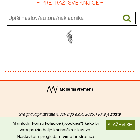
– PRETRAŽI SVE KNJIGE –
Moderna vremena
Sva prava pridržana © MV Info d.o.o. 2026. • Kriv je
Fiktiv
Mvinfo.hr koristi kolačiće („cookies“) kako bi
SLAŽEM SE
O nama
•
Pomoć
•
Uvjeti korištenja
•
RSS kanali
vam pružio bolje korisničko iskustvo.
Nastavkom pregleda mvinfo.hr stranica
Potraži nas na: