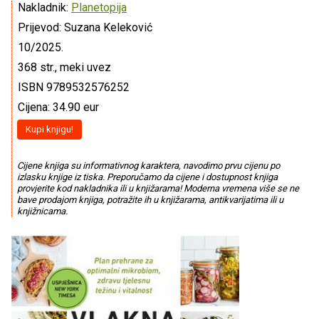
Nakladnik:
Planetopija
Prijevod: Suzana Keleković
10/2025.
368 str., meki uvez
ISBN 9789532576252
Cijena: 34.90 eur
Kupi knjigu!
Cijene knjiga su informativnog karaktera, navodimo prvu cijenu po
izlasku knjige iz tiska. Preporučamo da cijene i dostupnost knjiga
provjerite kod nakladnika ili u knjižarama! Moderna vremena više se ne
bave prodajom knjiga, potražite ih u knjižarama, antikvarijatima ili u
knjižnicama.