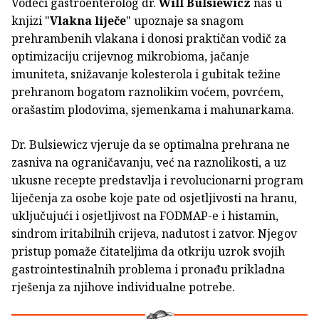
Vodeći gastroenterolog dr.
Will Bulsiewicz
nas u
knjizi "
Vlakna liječe
" upoznaje sa snagom
prehrambenih vlakana i donosi praktičan vodič za
optimizaciju crijevnog mikrobioma, jačanje
imuniteta, snižavanje kolesterola i gubitak težine
prehranom bogatom raznolikim voćem, povrćem,
orašastim plodovima, sjemenkama i mahunarkama.
Dr. Bulsiewicz vjeruje da se optimalna prehrana ne
zasniva na ograničavanju, već na raznolikosti, a uz
ukusne recepte predstavlja i revolucionarni program
liječenja za osobe koje pate od osjetljivosti na hranu,
uključujući i osjetljivost na FODMAP-e i histamin,
sindrom iritabilnih crijeva, nadutost i zatvor. Njegov
pristup pomaže čitateljima da otkriju uzrok svojih
gastrointestinalnih problema i pronađu prikladna
rješenja za njihove individualne potrebe.