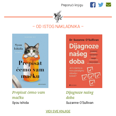
Preporuči knjigu
– OD ISTOG NAKLADNIKA –
Prepisat ćemo vam
Dijagnoze našeg
mačku
doba
Syou Ishida
Suzanne O’Sullivan
VIDI SVE KNJIGE