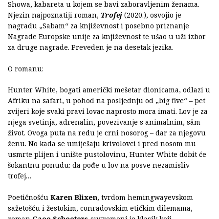
Showa, kabareta u kojem se bavi zaboravljenim ženama.
Njezin najpoznatiji roman,
Trofej
(2020.), osvojio je
nagradu „Sabam“ za književnost i posebno priznanje
Nagrade Europske unije za književnost te ušao u uži izbor
za druge nagrade. Preveden je na desetak jezika.
O romanu:
Hunter White, bogati američki mešetar dionicama, odlazi u
Afriku na safari, u pohod na posljednju od „big five“ – pet
zvijeri koje svaki pravi lovac naprosto mora imati. Lov je za
njega svetinja, adrenalin, povezivanje s animalnim, sâm
život. Ovoga puta na redu je crni nosorog – dar za njegovu
ženu. No kada se umiješaju krivolovci i pred nosom mu
usmrte plijen i unište pustolovinu, Hunter White dobit će
šokantnu ponudu: da pođe u lov na posve nezamisliv
trofej…
Poetičnošću
Karen Blixen
, tvrdom hemingwayevskom
sažetošću i žestokim, conradovskim etičkim dilemama,
roman
Gaee Schoeters
suvremeni je klasik koji