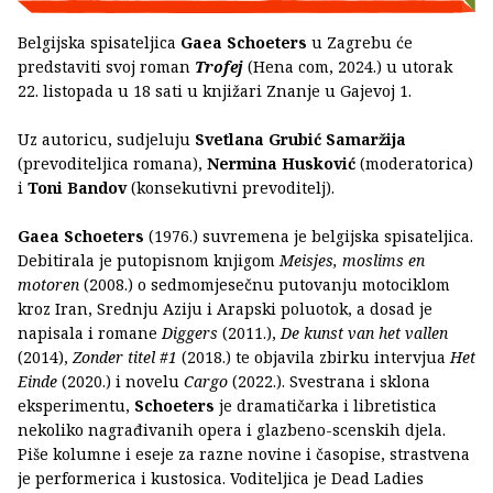
Belgijska spisateljica
Gaea Schoeters
u Zagrebu će
predstaviti svoj roman
Trofej
(Hena com, 2024.) u utorak
22. listopada u 18 sati u knjižari Znanje u Gajevoj 1.
Uz autoricu, sudjeluju
Svetlana Grubić Samaržija
(prevoditeljica romana),
Nermina Husković
(moderatorica)
i
Toni Bandov
(konsekutivni prevoditelj).
Gaea Schoeters
(1976.) suvremena je belgijska spisateljica.
Debitirala je putopisnom knjigom
Meisjes, moslims en
motoren
(2008.) o sedmomjesečnu putovanju motociklom
kroz Iran, Srednju Aziju i Arapski poluotok, a dosad je
napisala i romane
Diggers
(2011.),
De kunst van het vallen
(2014),
Zonder titel #1
(2018.) te objavila zbirku intervjua
Het
Einde
(2020.) i novelu
Cargo
(2022.). Svestrana i sklona
eksperimentu,
Schoeters
je dramatičarka i libretistica
nekoliko nagrađivanih opera i glazbeno-scenskih djela.
Piše kolumne i eseje za razne novine i časopise, strastvena
je performerica i kustosica. Voditeljica je Dead Ladies