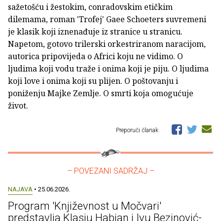
sažetošću i žestokim, conradovskim etičkim
dilemama, roman 'Trofej' Gaee Schoeters suvremeni
je klasik koji iznenađuje iz stranice u stranicu.
Napetom, gotovo trilerski orkestriranom naracijom,
autorica pripovijeda o Africi koju ne vidimo. O
ljudima koji vodu traže i onima koji je piju. O ljudima
koji love i onima koji su plijen. O poštovanju i
poniženju Majke Zemlje. O smrti koja omogućuje
život.
Preporuči članak
– POVEZANI SADRŽAJ –
NAJAVA
• 25.06.2026.
Program 'Književnost u Močvari'
predstavlja Klasju Habjan i Ivu Bezinović-