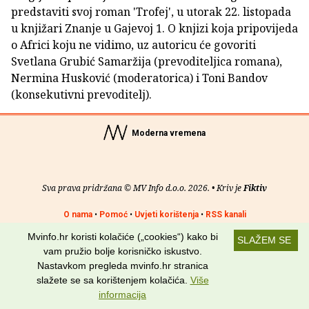
predstaviti svoj roman 'Trofej', u utorak 22. listopada
u knjižari Znanje u Gajevoj 1. O knjizi koja pripovijeda
o Africi koju ne vidimo, uz autoricu će govoriti
Svetlana Grubić Samaržija (prevoditeljica romana),
Nermina Husković (moderatorica) i Toni Bandov
(konsekutivni prevoditelj).
Moderna vremena
Sva prava pridržana © MV Info d.o.o. 2026. • Kriv je
Fiktiv
O nama
•
Pomoć
•
Uvjeti korištenja
•
RSS kanali
Mvinfo.hr koristi kolačiće („cookies“) kako bi
SLAŽEM SE
Potraži nas na:
vam pružio bolje korisničko iskustvo.
Nastavkom pregleda mvinfo.hr stranica
slažete se sa korištenjem kolačića.
Više
informacija