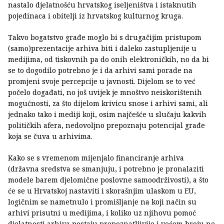
nastalo djelatnošću hrvatskog iseljeništva i istaknutih
pojedinaca i obitelji iz hrvatskog kulturnog kruga.
Takvo bogatstvo građe moglo bi s drugačijim pristupom
(samo)prezentacije arhiva biti i daleko zastupljenije u
medijima, od tiskovnih pa do onih elektroničkih, no da bi
se to dogodilo potrebno je i da arhivi sami porade na
promjeni svoje percepcije u javnosti. Dijelom se to već
počelo događati, no još uvijek je mnoštvo neiskorištenih
mogućnosti, za što dijelom krivicu snose i arhivi sami, ali
jednako tako i mediji koji, osim najčešće u slučaju kakvih
političkih afera, nedovoljno prepoznaju potencijal građe
koja se čuva u arhivima.
Kako se s vremenom mijenjalo financiranje arhiva
(državna sredstva se smanjuju, i potrebno je pronalaziti
modele barem djelomične poslovne samoodrživosti), a što
će se u Hrvatskoj nastaviti i skorašnjim ulaskom u EU,
logičnim se nametnulo i promišljanje na koji način su
arhivi prisutni u medijima, i koliko uz njihovu pomoć
djelatnosti arhiva postaju prepoznatljivije i većem broju ne