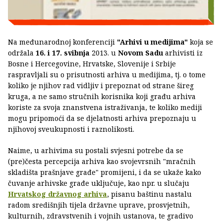
Na međunarodnoj konferenciji
"Arhivi u medijima"
koja se
održala
16. i 17. svibnja
2013. u
Novom Sadu
arhivisti iz
Bosne i Hercegovine, Hrvatske, Slovenije i Srbije
raspravljali su o prisutnosti arhiva u medijima, tj. o tome
koliko je njihov rad vidljiv i prepoznat od strane šireg
kruga, a ne samo stručnih korisnika koji građu arhiva
koriste za svoja znanstvena istraživanja, te koliko mediji
mogu pripomoći da se djelatnosti arhiva prepoznaju u
njihovoj sveukupnosti i raznolikosti.
Naime, u arhivima su postali svjesni potrebe da se
(pre)česta percepcija arhiva kao svojevrsnih "mračnih
skladišta prašnjave građe" promijeni, i da se ukaže kako
čuvanje arhivske građe uključuje, kao npr. u slučaju
Hrvatskog državnog arhiva
, pisanu baštinu nastalu
radom središnjih tijela državne uprave, prosvjetnih,
kulturnih, zdravstvenih i vojnih ustanova, te gradivo