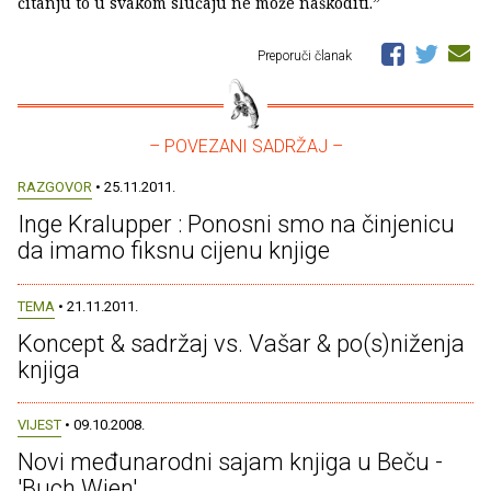
čitanju to u svakom slučaju ne može naškoditi.”
Preporuči članak
– POVEZANI SADRŽAJ –
RAZGOVOR
• 25.11.2011.
Inge Kralupper : Ponosni smo na činjenicu
da imamo fiksnu cijenu knjige
TEMA
• 21.11.2011.
Koncept & sadržaj vs. Vašar & po(s)niženja
knjiga
VIJEST
• 09.10.2008.
Novi međunarodni sajam knjiga u Beču -
'Buch Wien'