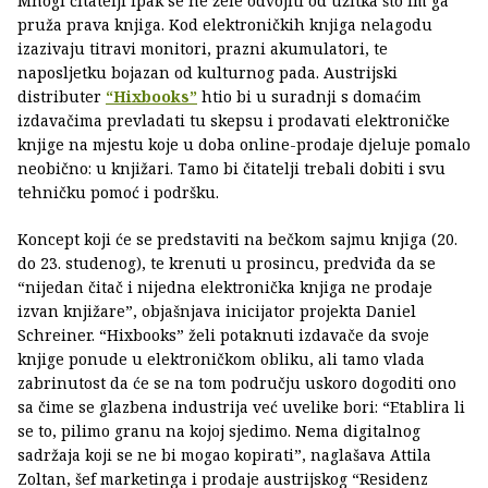
Mnogi čitatelji ipak se ne žele odvojiti od užitka što im ga
pruža prava knjiga. Kod elektroničkih knjiga nelagodu
izazivaju titravi monitori, prazni akumulatori, te
naposljetku bojazan od kulturnog pada. Austrijski
distributer
“Hixbooks”
htio bi u suradnji s domaćim
izdavačima prevladati tu skepsu i prodavati elektroničke
knjige na mjestu koje u doba online-prodaje djeluje pomalo
neobično: u knjižari. Tamo bi čitatelji trebali dobiti i svu
tehničku pomoć i podršku.
Koncept koji će se predstaviti na bečkom sajmu knjiga (20.
do 23. studenog), te krenuti u prosincu, predviđa da se
“nijedan čitač i nijedna elektronička knjiga ne prodaje
izvan knjižare”, objašnjava inicijator projekta Daniel
Schreiner. “Hixbooks” želi potaknuti izdavače da svoje
knjige ponude u elektroničkom obliku, ali tamo vlada
zabrinutost da će se na tom području uskoro dogoditi ono
sa čime se glazbena industrija već uvelike bori: “Etablira li
se to, pilimo granu na kojoj sjedimo. Nema digitalnog
sadržaja koji se ne bi mogao kopirati”, naglašava Attila
Zoltan, šef marketinga i prodaje austrijskog “Residenz