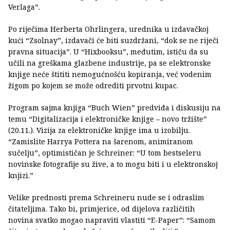
Verlaga”.
Po riječima Herberta Ohrlingera, urednika u izdavačkoj
kući “Zsolnay”, izdavači će biti suzdržani, “dok se ne riječi
pravna situacija”. U “Hixbooksu”, međutim, ističu da su
učili na greškama glazbene industrije, pa se elektronske
knjige neće štititi nemogućnošću kopiranja, već vodenim
žigom po kojem se može odrediti prvotni kupac.
Program sajma knjiga “Buch Wien” predviđa i diskusiju na
temu “Digitalizacija i elektroničke knjige – novo tržište”
(20.11.). Vizija za elektroničke knjige ima u izobilju.
“Zamislite Harrya Pottera na šarenom, animiranom
sučelju”, optimističan je Schreiner: “U tom bestseleru
novinske fotografije su žive, a to mogu biti i u elektronskoj
knjizi.”
Velike prednosti prema Schreineru nude se i odraslim
čitateljima. Tako bi, primjerice, od dijelova različitih
novina svatko mogao napraviti vlastiti “E-Paper”: “Samom