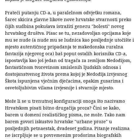
Prateći putanju CD-a, u paralelnom odvjetku romana,
Šarec skicira glavne likove nove hrvatske stvarnosti preko
čijih sudbina pokušava istražiti genezu "bolesti" novog
hrvatskog društva. Pisac se tu, nezadovoljan opcijama koje
mu se nude (a nude mu se ludnica kao posljednje utočište i
mjesto autentičnog pripadanja te makedonska ruralna
fantazija njegovog oca) baš poput ostalih korisnika CD-a,
ispostavlja kao još jedan od tragača za zemljom Nedođijom,
fantastičnom tvorevinom smislenih ljudskih odnosa i
dostojanstvenog života prema kojoj je Nedođija izvjesnog
Škota ispunjena vječnim dječacima, opakim gusarima i
osvetoljubivim vilama izvjesnije i stvarnije mjesto.
Može li se u trenutnoj konfiguraciji onoga što nazivamo
Hrvatskom pisati bitno drugačija proza? Čini se kako,
barem u domeni realističkog pisma, ne može. Tako nam
barem govori iskustvo hrvatske "urbane proze" u
posljednjih petnaestak, dvadeset godina. Pitanje realizma
ne iscrpljuje se u povremenim prodorima biografskih