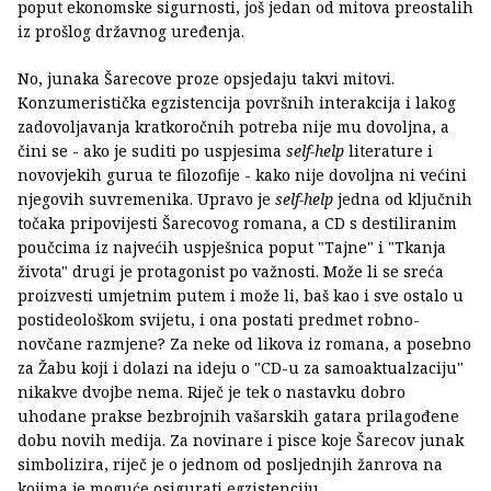
poput ekonomske sigurnosti, još jedan od mitova preostalih
iz prošlog državnog uređenja.
No, junaka Šarecove proze opsjedaju takvi mitovi.
Konzumeristička egzistencija površnih interakcija i lakog
zadovoljavanja kratkoročnih potreba nije mu dovoljna, a
čini se - ako je suditi po uspjesima
self-help
literature i
novovjekih gurua te filozofije - kako nije dovoljna ni većini
njegovih suvremenika. Upravo je
self-help
jedna od ključnih
točaka pripovijesti Šarecovog romana, a CD s destiliranim
poučcima iz najvećih uspješnica poput "Tajne" i "Tkanja
života" drugi je protagonist po važnosti. Može li se sreća
proizvesti umjetnim putem i može li, baš kao i sve ostalo u
postideološkom svijetu, i ona postati predmet robno-
novčane razmjene? Za neke od likova iz romana, a posebno
za Žabu koji i dolazi na ideju o "CD-u za samoaktualzaciju"
nikakve dvojbe nema. Riječ je tek o nastavku dobro
uhodane prakse bezbrojnih vašarskih gatara prilagođene
dobu novih medija. Za novinare i pisce koje Šarecov junak
simbolizira, riječ je o jednom od posljednjih žanrova na
kojima je moguće osigurati egzistenciju.