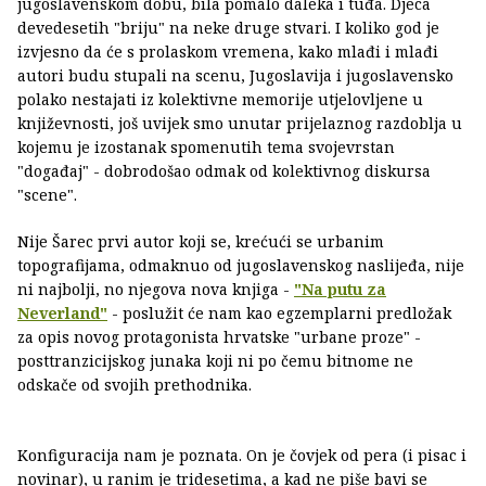
jugoslavenskom dobu, bila pomalo daleka i tuđa. Djeca
devedesetih "briju" na neke druge stvari. I koliko god je
izvjesno da će s prolaskom vremena, kako mlađi i mlađi
autori budu stupali na scenu, Jugoslavija i jugoslavensko
polako nestajati iz kolektivne memorije utjelovljene u
književnosti, još uvijek smo unutar prijelaznog razdoblja u
kojemu je izostanak spomenutih tema svojevrstan
"događaj" - dobrodošao odmak od kolektivnog diskursa
"scene".
Nije Šarec prvi autor koji se, krećući se urbanim
topografijama, odmaknuo od jugoslavenskog naslijeđa, nije
ni najbolji, no njegova nova knjiga -
"Na putu za
Neverland"
- poslužit će nam kao egzemplarni predložak
za opis novog protagonista hrvatske "urbane proze" -
posttranzicijskog junaka koji ni po čemu bitnome ne
odskače od svojih prethodnika.
Konfiguracija nam je poznata. On je čovjek od pera (i pisac i
novinar), u ranim je tridesetima, a kad ne piše bavi se