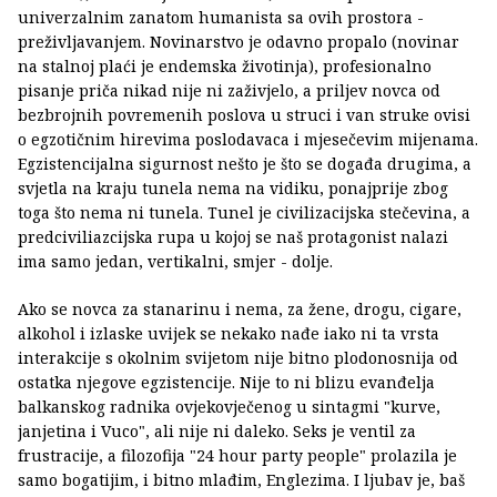
univerzalnim zanatom humanista sa ovih prostora -
preživljavanjem. Novinarstvo je odavno propalo (novinar
na stalnoj plaći je endemska životinja), profesionalno
pisanje priča nikad nije ni zaživjelo, a priljev novca od
bezbrojnih povremenih poslova u struci i van struke ovisi
o egzotičnim hirevima poslodavaca i mjesečevim mijenama.
Egzistencijalna sigurnost nešto je što se događa drugima, a
svjetla na kraju tunela nema na vidiku, ponajprije zbog
toga što nema ni tunela. Tunel je civilizacijska stečevina, a
predciviliazcijska rupa u kojoj se naš protagonist nalazi
ima samo jedan, vertikalni, smjer - dolje.
Ako se novca za stanarinu i nema, za žene, drogu, cigare,
alkohol i izlaske uvijek se nekako nađe iako ni ta vrsta
interakcije s okolnim svijetom nije bitno plodonosnija od
ostatka njegove egzistencije. Nije to ni blizu evanđelja
balkanskog radnika ovjekovječenog u sintagmi "kurve,
janjetina i Vuco", ali nije ni daleko. Seks je ventil za
frustracije, a filozofija "24 hour party people" prolazila je
samo bogatijim, i bitno mlađim, Englezima. I ljubav je, baš