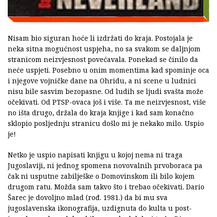
Nisam bio siguran hoće li izdržati do kraja. Postojala je
neka sitna mogućnost uspjeha, no sa svakom se daljnjom
stranicom neizvjesnost povećavala. Ponekad se činilo da
neće uspjeti. Posebno u onim momentima kad spominje oca
i njegove vojničke dane na Ohridu, a ni scene u ludnici
nisu bile sasvim bezopasne. Od ludih se ljudi svašta može
očekivati. Od PTSP-ovaca još i više. Ta me neizvjesnost, više
no išta drugo, držala do kraja knjige i kad sam konačno
sklopio posljednju stranicu došlo mi je nekako milo. Uspio
je!
Netko je uspio napisati knjigu u kojoj nema ni traga
Jugoslaviji, ni jednog spomena novovalnih prvoboraca pa
čak ni usputne zabilješke o Domovinskom ili bilo kojem
drugom ratu. Možda sam takvo što i trebao očekivati. Dario
Šarec je dovoljno mlad (rođ. 1981.) da bi mu sva
jugoslavenska ikonografija, uzdignuta do kulta u post-