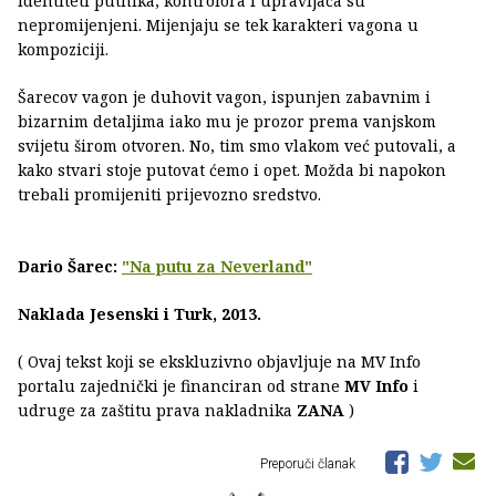
identiteti putnika, kontrolora i upravljača su
nepromijenjeni. Mijenjaju se tek karakteri vagona u
kompoziciji.
Šarecov vagon je duhovit vagon, ispunjen zabavnim i
bizarnim detaljima iako mu je prozor prema vanjskom
svijetu širom otvoren. No, tim smo vlakom već putovali, a
kako stvari stoje putovat ćemo i opet. Možda bi napokon
trebali promijeniti prijevozno sredstvo.
Dario Šarec:
"Na putu za Neverland"
Naklada Jesenski i Turk, 2013.
( Ovaj tekst koji se ekskluzivno objavljuje na MV Info
portalu zajednički je financiran od strane
MV Info
i
udruge za zaštitu prava nakladnika
ZANA
)
Preporuči članak