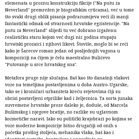
elemenata u proznu konstrukciju fikcije ("Na putu za
Neverland" premrežen je biografskim crticama), već u tome
što svaki drugi oblik pisanja podrazumijeva veći ili manji
fantastički odmak od stvarnosti hrvatske egzistencije. "Na
putu za Neverland" slijedi tu već dobrano izgaženu
realističku stazu kojom već dugi niz godina stupaju
hrvatski prozaici i njihovi likovi. Štoviše, moglo bi se reći
kako je Šarecov roman jedan od posljednjih vagona u
kompoziciji na čijem je čelu maestralno Bulićevo
"Putovanje u srce hrvatskog sna".
Metafora pruge nije slučajna. Baš kao što današnji vlakovi
voze na temeljima postavljenima u doba Austro-Ugarske,
tako se i kroničari urbaniteta kreću svjetovima čiji su
obrisi postavljeni otprilike kad i željeznica. Ta sorta junaka
suvremene hrvatske proze daleko je, doduše, od Marcela
Bušimskog i njegove bratije, no razlike su uglavnom
kozmetičke naravi. Iako su politički krajobrazi po kojima se
voze moderne kompozicije bitno drugačiji od onih s
početka prošlog stoljeća, mehanika vlaka, baš kao i