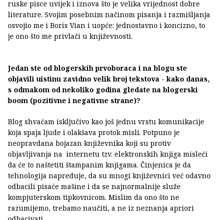
ruske pisce uvijek i iznova što je velika vrijednost dobre
literature. Svojim posebnim načinom pisanja i razmišljanja
osvojio me i Boris Vian i uopće: jednostavno i koncizno, to
je ono što me privlači u književnosti.
Jedan ste od blogerskih prvoboraca i na blogu ste
objavili uistinu zavidno velik broj tekstova - kako danas,
s odmakom od nekoliko godina gledate na blogerski
boom (pozitivne i negativne strane)?
Blog shvaćam isključivo kao još jednu vrstu komunikacije
koja spaja ljude i olakšava protok misli. Potpuno je
neopravdana bojazan književnika koji su protiv
objavljivanja na internetu tzv. elektronskih knjiga misleći
da će to naštetiti štampanim knjigama. Činjenica je da
tehnologija napreduje, da su mnogi književnici već odavno
odbacili pisaće mašine i da se najnormalnije služe
kompjuterskom tipkovnicom. Mislim da ono što ne
razumijemo, trebamo naučiti, a ne iz neznanja apriori
odbacivati.