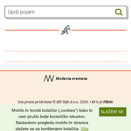
Moderna vremena
Sva prava pridržana © MV Info d.o.o. 2026. • Kriv je
Fiktiv
Mvinfo.hr koristi kolačiće („cookies“) kako bi
SLAŽEM SE
O nama
•
Pomoć
•
Uvjeti korištenja
•
RSS kanali
vam pružio bolje korisničko iskustvo.
Nastavkom pregleda mvinfo.hr stranica
Potraži nas na:
slažete se sa korištenjem kolačića.
Više