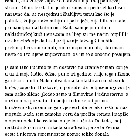
roman, dnevničke zapise o boravku u jednoj političkoj
stranci. Obim teksta bio je oko osamsto i pedeset kartica i
naravno da, uz nezgodnu i škakljivu temu kao što je
politika, knjiga s oko milijun i pol riječi, nije bila ni malo
primamljiva nakladnicima. Kada sam je ponudio i
nakladničkoj kući Hena.com na lijep su me način "otpilili"
uz obrazloženje da bi objavljivanje takvog štiva bilo
prekomplicirano za njih, no uz napomenu da, ako imam
nešto od tzv. lijepe književnosti, da im to slobodno pošaljem.
Ja sam tako i učinio te im dostavio na čitanje roman koji je
u tami moje ladice čekao pune tri godine. Prije toga nikome
ga nisam nudio. Nakon dva dana kontaktirao me vlasnik
kuće, gospodin Husković, i ponudio da potpišem ugovor. Ja
sam nešto slično gledao samo u filmovima i jednostavno, s
obzirom na poznatu situaciju i odnose u i prema
književnosti, nisam mogao vjerovati da je tako nešto u nas
moguće. Kada sam zamolio Peru da pročita roman i napiše
o njemu nekoliko redaka, on je to i učinio. Do tada, moj
nakladnik i on nisu nikada surađivali, pa se ta Perina
gesta i njegova spremnost za pomoć toliko dopala