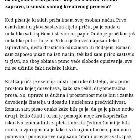
zapravo, u smislu samog kreativnog procesa?
Kod pisanja kratkih priča imam svoj osoban način. Prvo
osmislim i u glavi sastavim cijelu priču, pa je onda u
nekoliko sati ispišem i stavim na papir. Onda je pročitam još
nekoliko puta i to je to. Vrlo rijetko već napisan tekst
ispravljam, nešto drastično oduzimam ili dodajem. Roman
sam započeo pisati na isti način, tek kad sam priču sastavio
u glavi, no zbog obima i puno veće slobode opisivanja, sve
mi se učinilo čak i nekako lakšim.
Kratka priča je esencija misli i poruke čitatelju, bez puno
prostora kojeg dozvoljava, kako ste rekli, dugometražna
proza. No, upravo ta dužina i prostornost može biti i zamka
dovođenja čitatelja u dosadu i neželjenu predvidljivost.
Roman sam pisao onako kako bih ga ja, da ga je pisao netko
drugi, želio čitati i tu mi je pomoglo moje kratkopričaško
iskustvo iznenadnih zapleta i obrata. Jedino što mi je bila
muka, a vjerujem da je tako i s drugim utorima, ponovno i
ponovno i ponovno sve napisano čitati i provjeravati. Ipak