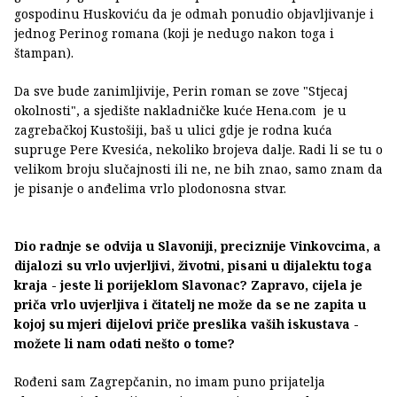
gospodinu Huskoviću da je odmah ponudio objavljivanje i
jednog Perinog romana (koji je nedugo nakon toga i
štampan).
Da sve bude zanimljivije, Perin roman se zove "Stjecaj
okolnosti", a sjedište nakladničke kuće Hena.com je u
zagrebačkoj Kustošiji, baš u ulici gdje je rodna kuća
supruge Pere Kvesića, nekoliko brojeva dalje. Radi li se tu o
velikom broju slučajnosti ili ne, ne bih znao, samo znam da
je pisanje o anđelima vrlo plodonosna stvar.
Dio radnje se odvija u Slavoniji, preciznije Vinkovcima, a
dijalozi su vrlo uvjerljivi, životni, pisani u dijalektu toga
kraja - jeste li porijeklom Slavonac? Zapravo, cijela je
priča vrlo uvjerljiva i čitatelj ne može da se ne zapita u
kojoj su mjeri dijelovi priče preslika vaših iskustava -
možete li nam odati nešto o tome?
Rođeni sam Zagrepčanin, no imam puno prijatelja