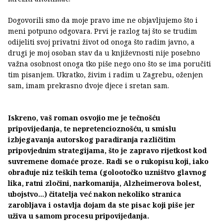
Dogovorili smo da moje pravo ime ne objavljujemo što i
meni potpuno odgovara. Prvi je razlog taj što se trudim
odijeliti svoj privatni život od onoga što radim javno, a
drugi je moj osoban stav da u književnosti nije posebno
važna osobnost onoga tko piše nego ono što se ima poručiti
tim pisanjem. Ukratko, živim i radim u Zagrebu, oženjen
sam, imam prekrasno dvoje djece i sretan sam.
Iskreno, vaš roman osvojio me je tečnošću
pripovijedanja, te nepretencioznošću, u smislu
izbjegavanja autorskog paradiranja različitim
pripovjednim strategijama, što je zapravo rijetkost kod
suvremene domaće proze. Radi se o rukopisu koji, iako
obrađuje niz teških tema (golootočko uzništvo glavnog
lika, ratni zločini, narkomanija, Alzheimerova bolest,
ubojstvo...) čitatelja već nakon nekoliko stranica
zarobljava i ostavlja dojam da ste pisac koji piše jer
uživa u samom procesu pripovijedanja.