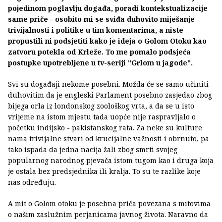
pojedinom poglavlju događa, poradi kontekstualizacije
same priče - osobito mi se sviđa duhovito miješanje
trivijalnosti i politike u tim komentarima, a niste
propustili ni podsjetiti kako je ideja o Golom Otoku kao
zatvoru potekla od Krleže. To me pomalo podsjeća
postupke upotrebljene u tv-seriji "Grlom u jagode".
Svi su događaji nekome posebni. Možda će se samo učiniti
duhovitim da je engleski Parlament posebno zasjedao zbog
bijega orla iz londonskog zoološkog vrta, a da se u isto
vrijeme na istom mjestu tada uopće nije raspravljalo o
početku indijsko - pakistanskog rata. Za neke su kulture
nama trivijalne stvari od krucijalne važnosti i obrnuto, pa
tako ispada da jedna nacija žali zbog smrti svojeg
popularnog narodnog pjevača istom tugom kao i druga koja
je ostala bez predsjednika ili kralja. To su te razlike koje
nas određuju.
A mit o Golom otoku je posebna priča povezana s mitovima
o našim zaslužnim perjanicama javnog života. Naravno da