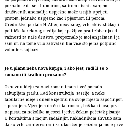
poznato je da se i humorom, satirom i ismijavanjem
društvenih anomalija uspješno može u njih uprijeti
prstom, jednako uspješno kao i pjesmom ili perom.
Uredništvo portala H-Alter, neovisnog, vrlo aktivističkog i
politički korektnog medija koje pažljivo prati zbivanja od
važnosti za naše društvo, prepoznalo je moj angažman i ja
sam im na tome vrlo zahvalan tim više što je na potpuno
volonterskoj bazi.
Je u planu neka nova knjiga, i ako jest, radi li se o
romanu ili kratkim prozama?
Osnovnu ideju za novi roman imam i već pomalo
sakupljam građu. Kad konstrukcija sazrije, a neke
fabularne ideje i dileme sjednu na svoje mjesto započinjem
s pisanjem. Vjerujem da ću i taj roman, baš kao i ovaj prvi
napisati za nekoliko mjeseci i jedva čekam početak pisanja.
U kontaktima s mojim sadašnjim nakladnikom shvatio sam
da su vrlo zainteresirani za ukoričenje reizdanja moje prve