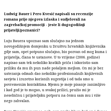
Ludwig Bauer i Pero Kvesić napisali su recenzije
romana prije njegova izlaska i sudjelovali na
zagrebačkoj promociji - jeste li dugogodišnji
prijatelji/poznanici?
Luju Bauera upoznao sam slučajno na jednom
novogodišnjem domjenku u Društvu hrvatskih književnika
gdje sam, opet potpuno slučajno, bio pozvan od mog kuma i
prijatelja, člana te ustanove. U to vrijeme (2006. godine)
napisao sam tek nekoliko kratkih priča i iskoristio sam
priliku da mu ih pun nade pošaljem mejlom. On mi je bez
ustezanja odmah dao nekoliko profesionalnih književnih
savjeta i izuzetno korisnih sugestija i od tada smo u
povremenim kontaktima. Njemu je moje pisanje zanimljivo
i kad god je to mogao, u svakoj prilici, pružio mi je
nesebičnu i prijateljsku potporu na čemu sam mu i više
nego zahvalan.