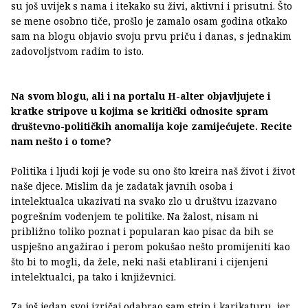
su još uvijek s nama i itekako su živi, aktivni i prisutni. Što
se mene osobno tiče, prošlo je zamalo osam godina otkako
sam na blogu objavio svoju prvu priču i danas, s jednakim
zadovoljstvom radim to isto.
Na svom blogu, ali i na portalu H-alter objavljujete i
kratke stripove u kojima se kritički odnosite spram
društevno-političkih anomalija koje zamijećujete. Recite
nam nešto i o tome?
Politika i ljudi koji je vode su ono što kreira naš život i život
naše djece. Mislim da je zadatak javnih osoba i
intelektualca ukazivati na svako zlo u društvu izazvano
pogrešnim vođenjem te politike. Na žalost, nisam ni
približno toliko poznat i popularan kao pisac da bih se
uspješno angažirao i perom pokušao nešto promijeniti kao
što bi to mogli, da žele, neki naši etablirani i cijenjeni
intelektualci, pa tako i književnici.
Za još jedan svoj izričaj odabrao sam strip i karikaturu, jer