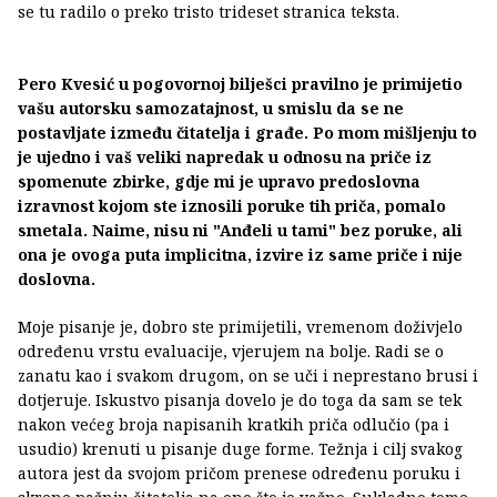
se tu radilo o preko tristo trideset stranica teksta.
Pero Kvesić u pogovornoj bilješci pravilno je primijetio
vašu autorsku samozatajnost, u smislu da se ne
postavljate između čitatelja i građe. Po mom mišljenju to
je ujedno i vaš veliki napredak u odnosu na priče iz
spomenute zbirke, gdje mi je upravo predoslovna
izravnost kojom ste iznosili poruke tih priča, pomalo
smetala. Naime, nisu ni "Anđeli u tami" bez poruke, ali
ona je ovoga puta implicitna, izvire iz same priče i nije
doslovna.
Moje pisanje je, dobro ste primijetili, vremenom doživjelo
određenu vrstu evaluacije, vjerujem na bolje. Radi se o
zanatu kao i svakom drugom, on se uči i neprestano brusi i
dotjeruje. Iskustvo pisanja dovelo je do toga da sam se tek
nakon većeg broja napisanih kratkih priča odlučio (pa i
usudio) krenuti u pisanje duge forme. Težnja i cilj svakog
autora jest da svojom pričom prenese određenu poruku i