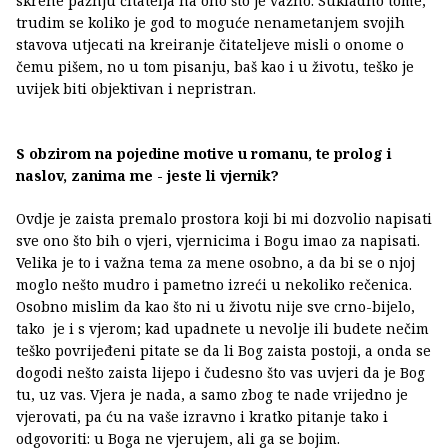
skrene pažnju čitatelja na ono što je važno. Sukladno tome,
trudim se koliko je god to moguće nenametanjem svojih
stavova utjecati na kreiranje čitateljeve misli o onome o
čemu pišem, no u tom pisanju, baš kao i u životu, teško je
uvijek biti objektivan i nepristran.
S obzirom na pojedine motive u romanu, te prolog i
naslov, zanima me - jeste li vjernik?
Ovdje je zaista premalo prostora koji bi mi dozvolio napisati
sve ono što bih o vjeri, vjernicima i Bogu imao za napisati.
Velika je to i važna tema za mene osobno, a da bi se o njoj
moglo nešto mudro i pametno izreći u nekoliko rečenica.
Osobno mislim da kao što ni u životu nije sve crno-bijelo,
tako je i s vjerom; kad upadnete u nevolje ili budete nečim
teško povrijeđeni pitate se da li Bog zaista postoji, a onda se
dogodi nešto zaista lijepo i čudesno što vas uvjeri da je Bog
tu, uz vas. Vjera je nada, a samo zbog te nade vrijedno je
vjerovati, pa ću na vaše izravno i kratko pitanje tako i
odgovoriti: u Boga ne vjerujem, ali ga se bojim.