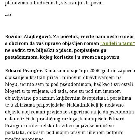
planovima u budućnosti, stvaranju stripova...
***
Božidar Alajbegović: Za početak, recite nam nešto o sebi
s obzirom da vaš upravo objavljen roman
"Anđeli u tami"
ne sadrži tzv. bilješku o piscu, potpisujete ga
pseudonimom, kojeg koristite i u ovom razgovoru.
Eduard Pranger:
Kada sam u siječnju 2006. godine započeo
s pisanjem kratkih priča i njihovim objavljivanjem na
blogu, učinio sam to pod pseudonimom, baš kao i svi ostali
blogeri u to vrijeme. Od tada, one su pod tim imenom
objavljivane po raznim književnim časopisima i portalima
te u zbirkama pripovjedaka. Nakladnik koji je nedavno
objavio moj roman prvijenac sugerirao mi je da pseudonim
ostane iz čisto praktičnog razloga; kada upišete Eduard
Pranger u internetsku tražilicu pojavi se mnoštvo
podataka, dok sam pod mojim pravim imenom potpuni
mrežni anonimac.