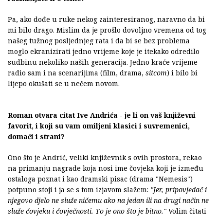
Pa, ako dođe u ruke nekog zainteresiranog, naravno da bi
mi bilo drago. Mislim da je prošlo dovoljno vremena od tog
našeg tužnog posljednjeg rata i da bi se bez problema
moglo ekranizirati jedno vrijeme koje je itekako odredilo
sudbinu nekoliko naših generacija. Jedno kraće vrijeme
radio sam i na scenarijima (film, drama,
sitcom
) i bilo bi
lijepo okušati se u nečem novom.
Roman otvara citat Ive Andrića - je li on vaš književni
favorit, i koji su vam omiljeni klasici i suvremenici,
domaći i strani?
Ono što je Andrić, veliki književnik s ovih prostora, rekao
na primanju nagrade koja nosi ime čovjeka koji je između
ostaloga poznat i kao dramski pisac (drama "Nemesis")
potpuno stoji i ja se s tom izjavom slažem:
"Jer, pripovjedač i
njegovo djelo ne služe ničemu ako na jedan ili na drugi način ne
služe čovjeku i čovječnosti. To je ono što je bitno."
Volim čitati