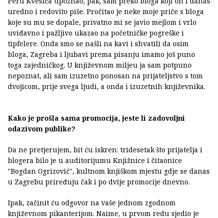
Peru Kvesića upoznao, pak, sam preko bloga koji on i danas
uredno i redovito piše. Pročitao je neke moje priče s bloga
koje su mu se dopale, privatno mi se javio mejlom i vrlo
uviđavno i pažljivo ukazao na početničke pogreške i
tipfelere. Onda smo se našli na kavi i shvatili da osim
bloga, Zagreba i ljubavi prema pisanju imamo još puno
toga zajedničkog. U književnom miljeu ja sam potpuno
nepoznat, ali sam izuzetno ponosan na prijateljstvo s tom
dvojicom, prije svega ljudi, a onda i izuzetnih književnika.
Kako je prošla sama promocija, jeste li zadovoljni
odazivom publike?
Da ne pretjerujem, bit ću iskren: tridesetak što prijatelja i
blogera bilo je u auditorijumu Knjižnice i čitaonice
"Bogdan Ogrizović", kultnom knjiškom mjestu gdje se danas
u Zagrebu priređuju čak i po dvije promocije dnevno.
Ipak, začinit ću odgovor na vaše jednom zgodnom
književnom pikanterijom. Naime, u prvom redu sjedio je