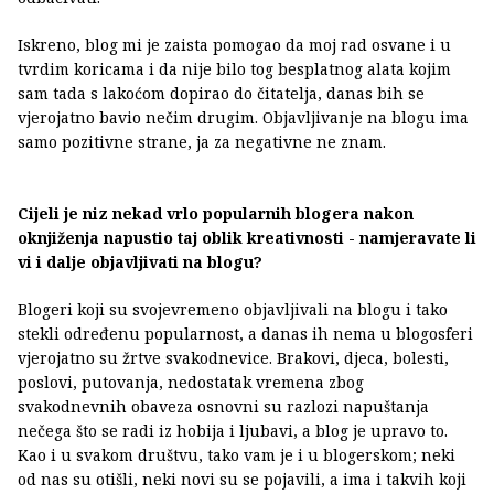
Iskreno, blog mi je zaista pomogao da moj rad osvane i u
tvrdim koricama i da nije bilo tog besplatnog alata kojim
sam tada s lakoćom dopirao do čitatelja, danas bih se
vjerojatno bavio nečim drugim. Objavljivanje na blogu ima
samo pozitivne strane, ja za negativne ne znam.
Cijeli je niz nekad vrlo popularnih blogera nakon
oknjiženja napustio taj oblik kreativnosti - namjeravate li
vi i dalje objavljivati na blogu?
Blogeri koji su svojevremeno objavljivali na blogu i tako
stekli određenu popularnost, a danas ih nema u blogosferi
vjerojatno su žrtve svakodnevice. Brakovi, djeca, bolesti,
poslovi, putovanja, nedostatak vremena zbog
svakodnevnih obaveza osnovni su razlozi napuštanja
nečega što se radi iz hobija i ljubavi, a blog je upravo to.
Kao i u svakom društvu, tako vam je i u blogerskom; neki
od nas su otišli, neki novi su se pojavili, a ima i takvih koji