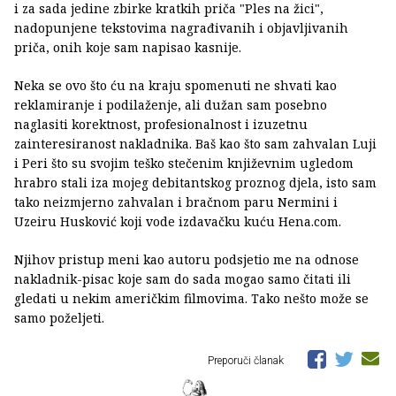
i za sada jedine zbirke kratkih priča "Ples na žici",
nadopunjene tekstovima nagrađivanih i objavljivanih
priča, onih koje sam napisao kasnije.
Neka se ovo što ću na kraju spomenuti ne shvati kao
reklamiranje i podilaženje, ali dužan sam posebno
naglasiti korektnost, profesionalnost i izuzetnu
zainteresiranost nakladnika. Baš kao što sam zahvalan Luji
i Peri što su svojim teško stečenim književnim ugledom
hrabro stali iza mojeg debitantskog proznog djela, isto sam
tako neizmjerno zahvalan i bračnom paru Nermini i
Uzeiru Husković koji vode izdavačku kuću Hena.com.
Njihov pristup meni kao autoru podsjetio me na odnose
nakladnik-pisac koje sam do sada mogao samo čitati ili
gledati u nekim američkim filmovima. Tako nešto može se
samo poželjeti.
Preporuči članak