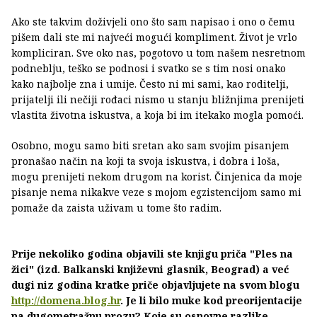
Ako ste takvim doživjeli ono što sam napisao i ono o čemu
pišem dali ste mi najveći mogući kompliment. Život je vrlo
kompliciran. Sve oko nas, pogotovo u tom našem nesretnom
podneblju, teško se podnosi i svatko se s tim nosi onako
kako najbolje zna i umije. Često ni mi sami, kao roditelji,
prijatelji ili nečiji rođaci nismo u stanju bližnjima prenijeti
vlastita životna iskustva, a koja bi im itekako mogla pomoći.
Osobno, mogu samo biti sretan ako sam svojim pisanjem
pronašao način na koji ta svoja iskustva, i dobra i loša,
mogu prenijeti nekom drugom na korist. Činjenica da moje
pisanje nema nikakve veze s mojom egzistencijom samo mi
pomaže da zaista uživam u tome što radim.
Prije nekoliko godina objavili ste knjigu priča "Ples na
žici" (izd. Balkanski književni glasnik, Beograd) a već
dugi niz godina kratke priče objavljujete na svom blogu
http://domena.blog.hr
. Je li bilo muke kod preorijentacije
na dugometražnu prozu? Koje su osnovne razlike