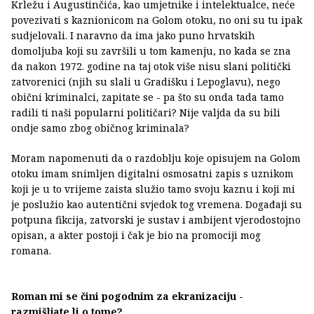
Krležu i Augustinčića, kao umjetnike i intelektualce, neće
povezivati s kaznionicom na Golom otoku, no oni su tu ipak
sudjelovali. I naravno da ima jako puno hrvatskih
domoljuba koji su završili u tom kamenju, no kada se zna
da nakon 1972. godine na taj otok više nisu slani politički
zatvorenici (njih su slali u Gradišku i Lepoglavu), nego
obični kriminalci, zapitate se - pa što su onda tada tamo
radili ti naši popularni političari? Nije valjda da su bili
ondje samo zbog običnog kriminala?
Moram napomenuti da o razdoblju koje opisujem na Golom
otoku imam snimljen digitalni osmosatni zapis s uznikom
koji je u to vrijeme zaista služio tamo svoju kaznu i koji mi
je poslužio kao autentični svjedok tog vremena. Događaji su
potpuna fikcija, zatvorski je sustav i ambijent vjerodostojno
opisan, a akter postoji i čak je bio na promociji mog
romana.
Roman mi se čini pogodnim za ekranizaciju -
razmišljate li o tome?