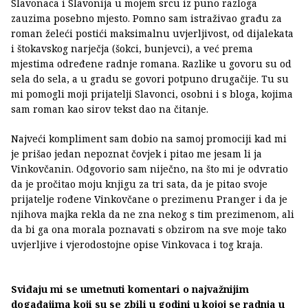
Slavonaca i Slavonija u mojem srcu iz puno razloga
zauzima posebno mjesto. Pomno sam istraživao građu za
roman želeći postići maksimalnu uvjerljivost, od dijalekata
i štokavskog narječja (šokci, bunjevci), a već prema
mjestima određene radnje romana. Razlike u govoru su od
sela do sela, a u gradu se govori potpuno drugačije. Tu su
mi pomogli moji prijatelji Slavonci, osobni i s bloga, kojima
sam roman kao sirov tekst dao na čitanje.
Najveći kompliment sam dobio na samoj promociji kad mi
je prišao jedan nepoznat čovjek i pitao me jesam li ja
Vinkovčanin. Odgovorio sam niječno, na što mi je odvratio
da je pročitao moju knjigu za tri sata, da je pitao svoje
prijatelje rođene Vinkovčane o prezimenu Pranger i da je
njihova majka rekla da ne zna nekog s tim prezimenom, ali
da bi ga ona morala poznavati s obzirom na sve moje tako
uvjerljive i vjerodostojne opise Vinkovaca i tog kraja.
Sviđaju mi se umetnuti komentari o najvažnijim
događajima koji su se zbili u godini u kojoj se radnja u