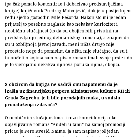
(pa čak pomalo komentirao i dobacivao predstavljačima
knjige) književnik Predrag Matvejević, dok je u posljednjem
redu sjedio gospodin Mile Pešorda. Nakon što mi je jedan
prijatelj to posebno naglasio kao nekakav kuriozitet i
neobičnu slučajnost (to da su obojica bili prisutni na
predstavljanju jednog debitantskog romana), a znajući da
su u ozbiljnoj i javnoj zavadi, meni ništa drugo nije
preostalo nego da pomislim da ništa nije slučajno, da su i
tu anđeli o kojima sam napisao roman imali svoje prste i da
je to vjerojatno nekakva njihova poruka njima, obojici.
S obzirom da knjiga ne sadrži onu napomenu da je
izašla uz financijsku potporu Ministarstva kulture RH ili
Grada Zagreba, je li bilo porođajnih muka, u smislu
pronalaženja izdavača?
O neobičnim slučajnostima i nizu koincidencija oko
objavljivanja romana "Anđeli u tami" na samoj promociji
pričao je Pero Kvesić. Naime, ja sam napisao još jedan