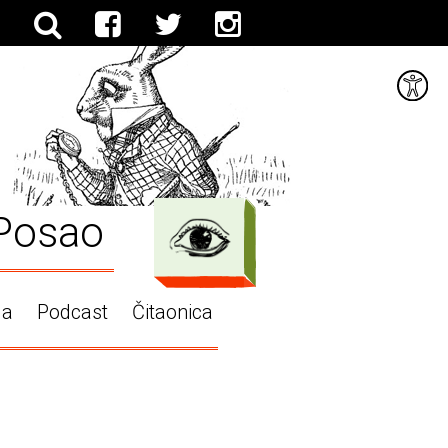
Posao
ga
Podcast
Čitaonica