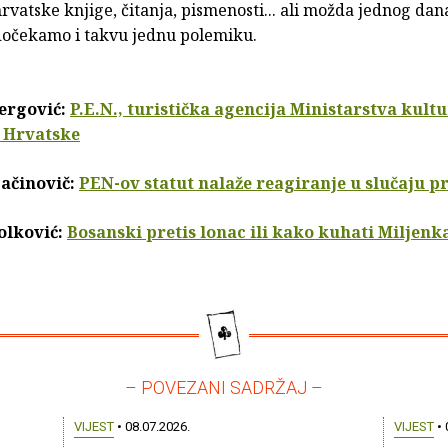
rvatske knjige, čitanja, pismenosti... ali možda jednog dan
dočekamo i takvu jednu polemiku.
ergović:
P.E.N., turistička agencija Ministarstva kult
 Hrvatske
ačinovič:
PEN-ov statut nalaže reagiranje u slučaju 
lković:
Bosanski pretis lonac ili kako kuhati Miljenk
– POVEZANI SADRŽAJ –
VIJEST
• 08.07.2026.
VIJEST
• 