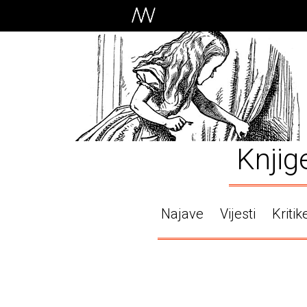
Knjig
Najave
Vijesti
Kritik