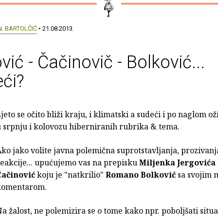
N. BARTOLČIĆ
• 21.08.2013.
vić - Čačinovič - Bolković...
eći?
jeto se očito bliži kraju, i klimatski a sudeći i po naglom o
 srpnju i kolovozu hiberniranih rubrika & tema.
ko jako volite javna polemična suprotstavljanja, prozivanj
eakcije... upućujemo vas na prepisku
Miljenka Jergovića
Čačinović
koju je "natkrilio"
Romano Bolković
sa svojim 
komentarom.
a žalost, ne polemizira se o tome kako npr. poboljšati situ