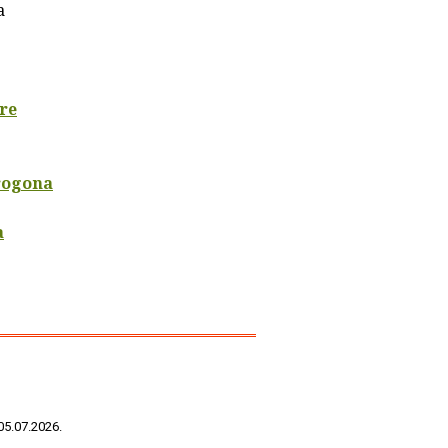
a
ure
progona
a
05.07.2026.