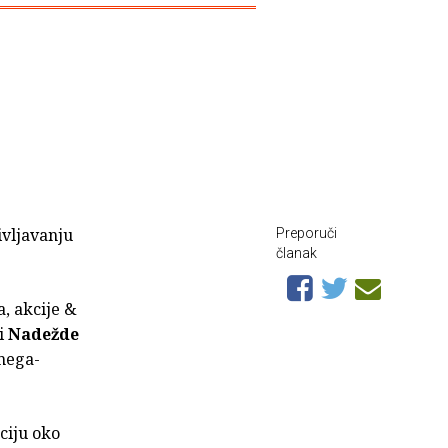
življavanju
Preporuči
članak
a, akcije &
i
Nadežde
mega-
aciju oko