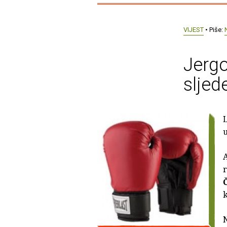
VIJEST
• Piše:
Jergo
sljed
L
u
A
r
N