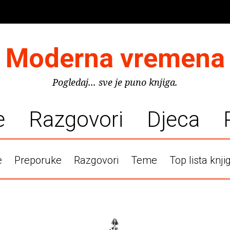
Moderna vremena
Pogledaj... sve je puno knjiga.
e
Razgovori
Djeca
e
Preporuke
Razgovori
Teme
Top lista knji