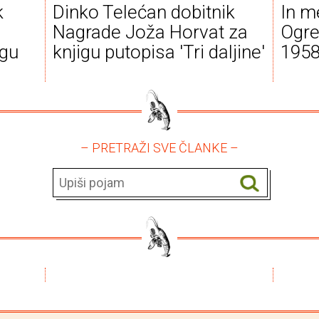
k
Dinko Telećan dobitnik
In m
Nagrade Joža Horvat za
Ogre
igu
knjigu putopisa 'Tri daljine'
1958
– PRETRAŽI SVE ČLANKE –