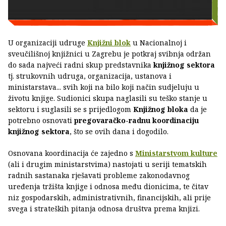
U organizaciji udruge
Knjižni blok
u Nacionalnoj i
sveučilišnoj knjižnici u Zagrebu je potkraj svibnja održan
do sada najveći radni skup predstavnika
knjižnog sektora
tj. strukovnih udruga, organizacija, ustanova i
ministarstava... svih koji na bilo koji način sudjeluju u
životu knjige. Sudionici skupa naglasili su teško stanje u
sektoru i suglasili se s prijedlogom
Knjižnog bloka
da je
potrebno osnovati
pregovaračko-radnu koordinaciju
knjižnog sektora
, što se ovih dana i dogodilo.
Osnovana koordinacija će zajedno s
Ministarstvom kulture
(ali i drugim ministarstvima) nastojati u seriji tematskih
radnih sastanaka rješavati probleme zakonodavnog
uređenja tržišta knjige i odnosa među dionicima, te čitav
niz gospodarskih, administrativnih, financijskih, ali prije
svega i strateških pitanja odnosa društva prema knjizi.