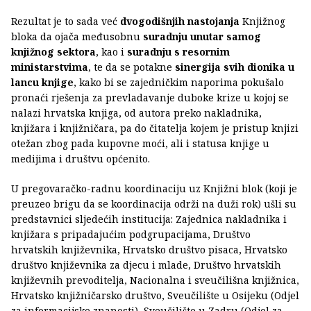
Rezultat je to sada već
dvogodišnjih nastojanja
Knjižnog
bloka da ojača međusobnu
suradnju unutar samog
knjižnog sektora
, kao i
suradnju s resornim
ministarstvima
, te da se potakne
sinergija svih dionika u
lancu knjige
, kako bi se zajedničkim naporima pokušalo
pronaći rješenja za prevladavanje duboke krize u kojoj se
nalazi hrvatska knjiga, od autora preko nakladnika,
knjižara i knjižničara, pa do čitatelja kojem je pristup knjizi
otežan zbog pada kupovne moći, ali i statusa knjige u
medijima i društvu općenito.
U pregovaračko-radnu koordinaciju uz Knjižni blok (koji je
preuzeo brigu da se koordinacija održi na duži rok) ušli su
predstavnici sljedećih institucija: Zajednica nakladnika i
knjižara s pripadajućim podgrupacijama, Društvo
hrvatskih književnika, Hrvatsko društvo pisaca, Hrvatsko
društvo književnika za djecu i mlade, Društvo hrvatskih
književnih prevoditelja, Nacionalna i sveučilišna knjižnica,
Hrvatsko knjižničarsko društvo, Sveučilište u Osijeku (Odjel
za informacijske znanosti), Sveučilište u Zadru (Odjel za