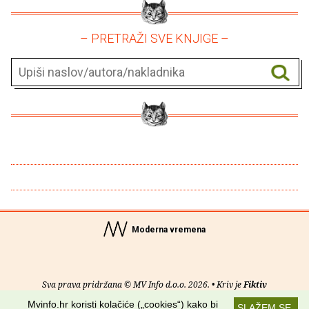
– PRETRAŽI SVE KNJIGE –
Moderna vremena
Sva prava pridržana © MV Info d.o.o. 2026. • Kriv je
Fiktiv
Mvinfo.hr koristi kolačiće („cookies“) kako bi
SLAŽEM SE