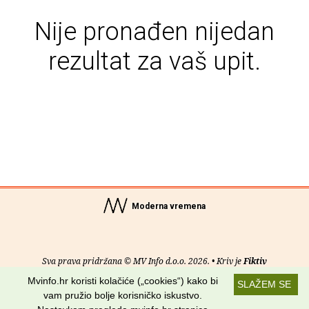
Nije pronađen nijedan
rezultat za vaš upit.
Moderna vremena
Sva prava pridržana © MV Info d.o.o. 2026. • Kriv je
Fiktiv
Mvinfo.hr koristi kolačiće („cookies“) kako bi
SLAŽEM SE
O nama
•
Pomoć
•
Uvjeti korištenja
•
RSS kanali
vam pružio bolje korisničko iskustvo.