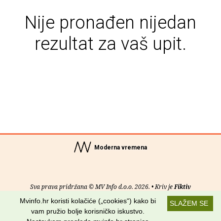
Nije pronađen nijedan
rezultat za vaš upit.
Moderna vremena
Sva prava pridržana © MV Info d.o.o. 2026. • Kriv je
Fiktiv
Mvinfo.hr koristi kolačiće („cookies“) kako bi
SLAŽEM SE
O nama
•
Pomoć
•
Uvjeti korištenja
•
RSS kanali
vam pružio bolje korisničko iskustvo.