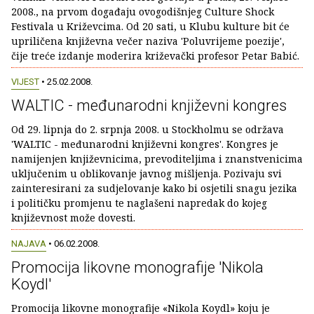
2008., na prvom događaju ovogodišnjeg Culture Shock
Festivala u Križevcima. Od 20 sati, u Klubu kulture bit će
upriličena književna večer naziva 'Poluvrijeme poezije',
čije treće izdanje moderira križevački profesor Petar Babić.
VIJEST
• 25.02.2008.
WALTIC - međunarodni književni kongres
Od 29. lipnja do 2. srpnja 2008. u Stockholmu se održava
'WALTIC - međunarodni književni kongres'. Kongres je
namijenjen književnicima, prevoditeljima i znanstvenicima
uključenim u oblikovanje javnog mišljenja. Pozivaju svi
zainteresirani za sudjelovanje kako bi osjetili snagu jezika
i političku promjenu te naglašeni napredak do kojeg
književnost može dovesti.
NAJAVA
• 06.02.2008.
Promocija likovne monografije 'Nikola
Koydl'
Promocija likovne monografije «Nikola Koydl» koju je