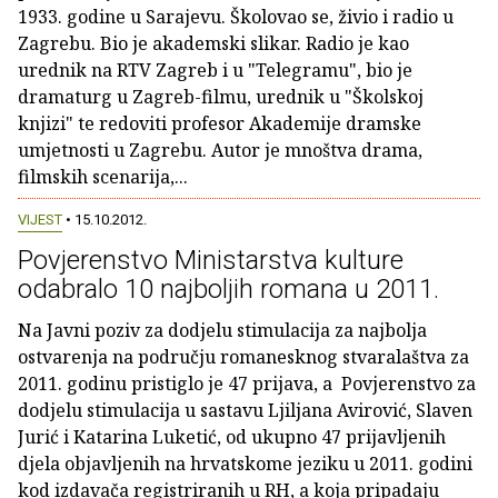
1933. godine u Sarajevu. Školovao se, živio i radio u
Zagrebu. Bio je akademski slikar. Radio je kao
urednik na RTV Zagreb i u "Telegramu", bio je
dramaturg u Zagreb-filmu, urednik u "Školskoj
knjizi" te redoviti profesor Akademije dramske
umjetnosti u Zagrebu. Autor je mnoštva drama,
filmskih scenarija,...
VIJEST
• 15.10.2012.
Povjerenstvo Ministarstva kulture
odabralo 10 najboljih romana u 2011.
Na Javni poziv za dodjelu stimulacija za najbolja
ostvarenja na području romanesknog stvaralaštva za
2011. godinu pristiglo je 47 prijava, a Povjerenstvo za
dodjelu stimulacija u sastavu Ljiljana Avirović, Slaven
Jurić i Katarina Luketić, od ukupno 47 prijavljenih
djela objavljenih na hrvatskome jeziku u 2011. godini
kod izdavača registriranih u RH, a koja pripadaju