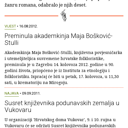
žanru romana, odabralo je njih deset.
VIJEST
• 16.08.2012.
Preminula akademkinja Maja Bošković-
Stulli
Akademkinja Maja Bošković-Stulli, književna povjesničarka
i utemeljiteljica suvremene hrvatske folkloristike,
preminula je u Zagrebu 14. kolovoza 2012. godine u 90.
godini života, priopćeno je iz Instituta za etnologiju i
folkloristiku. Ispraćaj će biti u petak, 17. kolovoza, u 11,30
sati, u krematoriju na Mirogoju.
NAJAVA
• 09.09.2011.
Susret književnika podunavskih zemalja u
Vukovaru
U organizaciji 'Hrvatskog doma Vukovar', 9. i 10. rujna u
Vukovaru će se održati Susret književnika podunavskih