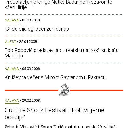
Predstavljanje knjige Natke Badurine 'Nezakonite
kćeri Ilirije'
NAJAVA
• 01.03.2010.
'Grički dijalog' ocenzuri danas
VIJEST
• 25.04.2008.
Edo Popović predstavljao Hrvatsku na 'Noći knjiga' u
Madridu
NAJAVA
• 05.03.2008.
Književna večer s Mirom Gavranom u Pakracu
NAJAVA
• 29.02.2008.
Culture Shock Festival : 'Poluvrijeme
poezije'
Velimir Visković i Zoran Ferić gostuju u petak, 29. veljače