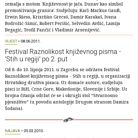
zemalja s motom 'Književnost je jača. Dunav kao simbol
premošćivanja granica'. Sudjeluju: Karl-Markus Gauß,
Erwin Riess, Krisztiàn Grecsó, Damir Karakaš, Ivana
Bodrožić-Simić, Robert Perišić, Selvedin Avdić, Lamija
Begagić, Teofil Pančić i Vladimir Arsenijević.
VIJEST
• 08.06.2011.
Festival Raznolikost književnog pisma -
'Stih u regiji' po 2. put
Od 8. do 10. lipnja 2011. u Zagrebu se održava festival
Raznolikost književnog pisma - Stih u regiji, u organizaciji
Hrvatskog društva pisaca. Uz domaće autore, sudjeluju
pisci iz BiH, Crne Gore, Makedonije, Slovenije i Srbije. Uz
brojna čitanja održat će se i okrugli stol “Stvarnosno
pjesništvo” (u povodu antologije Drugom stranom Damira
Šodana).
NAJAVA
• 05.03.2010.