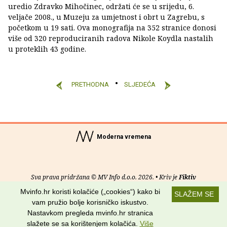
uredio Zdravko Mihočinec, održati će se u srijedu, 6.
veljače 2008., u Muzeju za umjetnost i obrt u Zagrebu, s
početkom u 19 sati. Ova monografija na 352 stranice donosi
više od 320 reproduciranih radova Nikole Koydla nastalih
u proteklih 43 godine.
PRETHODNA
SLJEDEĆA
Moderna vremena
Sva prava pridržana © MV Info d.o.o. 2026. • Kriv je
Fiktiv
Mvinfo.hr koristi kolačiće („cookies“) kako bi
SLAŽEM SE
O nama
•
Pomoć
•
Uvjeti korištenja
•
RSS kanali
vam pružio bolje korisničko iskustvo.
Nastavkom pregleda mvinfo.hr stranica
Potraži nas na:
slažete se sa korištenjem kolačića.
Više