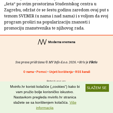
„šeta“ po svim prostorima Studentskog centra u
Zagrebu, održat će se šestu godinu zaredom ovaj put s
temom SVEMIR (u nama i nad nama) i s voljom da svoj
program proširi na popularizaciju znanosti i
promociju znanstvenika te njihovog rada.
Moderna vremena
Sva prava pridržana © MV Info d.o.o. 2026. • Kriv je
Fiktiv
O nama
•
Pomoć
•
Uvjeti korištenja
•
RSS kanali
Potraži nas na:
Mvinfo.hr koristi kolačiće („cookies“) kako bi
SLAŽEM SE
vam pružio bolje korisničko iskustvo.
Nastavkom pregleda mvinfo.hr stranica
slažete se sa korištenjem kolačića.
Više
informacija