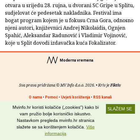
otvara u srijedu 28. rujna, u dvorani SC Gripe u Splitu,
sudjelovat će pedesetak nakladnika. Festival ima
bogat program kojem je u fokusu Crna Gora, odnosno
njeni autori, književnici Andrej Nikolaidis, Ognjen
Spahić, Aleksandar Radunović i Vladimir Vojinović,
koje u Split dovodi izdavačka kuća Fokalizator.
Moderna vremena
Sva prava pridržana © MV Info d.o.o. 2026. • Kriv je
Fiktiv
O nama
•
Pomoć
•
Uvjeti korištenja
•
RSS kanali
Mvinfo.hr koristi kolačiće („cookies“) kako bi
SLAŽEM SE
Potraži nas na:
vam pružio bolje korisničko iskustvo.
Nastavkom pregleda mvinfo.hr stranica
slažete se sa korištenjem kolačića.
Više
informacija