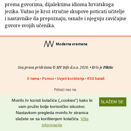
prema govorima, dijalektima idioma hrvatskoga
jezika. Važno je kroz stručne skupove poticati učitelje
i nastavnike da prepoznaju, osnaže i njeguju zavičajne
govore svojih učenika.
Moderna vremena
Sva prava pridržana © MV Info d.o.o. 2026. • Kriv je
Fiktiv
O nama
•
Pomoć
•
Uvjeti korištenja
•
RSS kanali
Potraži nas na:
Mvinfo.hr koristi kolačiće („cookies“) kako bi
SLAŽEM SE
vam pružio bolje korisničko iskustvo.
Nastavkom pregleda mvinfo.hr stranica
slažete se sa korištenjem kolačića.
Više
informacija