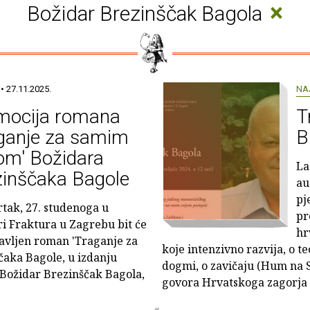
×
Božidar Brezinščak Bagola
• 27.11.2025.
NA
mocija romana
T
aganje za samim
B
om' Božidara
La
zinščaka Bagole
au
pj
rtak, 27. studenoga u
pr
ri Fraktura u Zagrebu bit će
hr
avljen roman 'Traganje za
koje intenzivno razvija, o t
aka Bagole, u izdanju
dogmi, o zavičaju (Hum na S
: Božidar Brezinščak Bagola,
govora Hrvatskoga zagorja