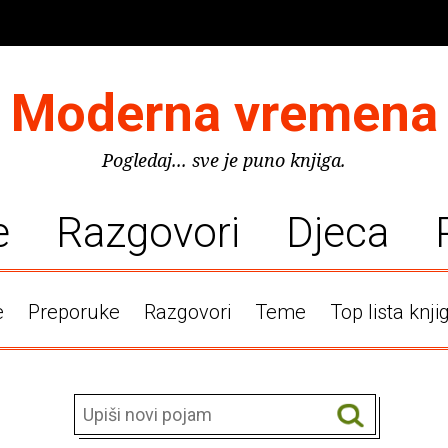
Moderna vremena
Pogledaj... sve je puno knjiga.
e
Razgovori
Djeca
e
Preporuke
Razgovori
Teme
Top lista knji