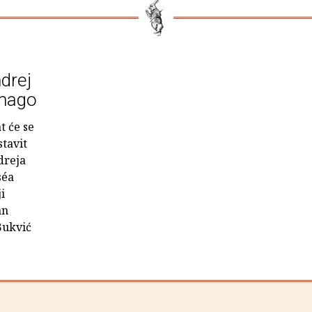
drej
amago
t će se
stavit
dreja
séa
i
an
Bukvić