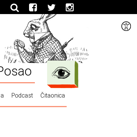
Posao
ga
Podcast
Čitaonica