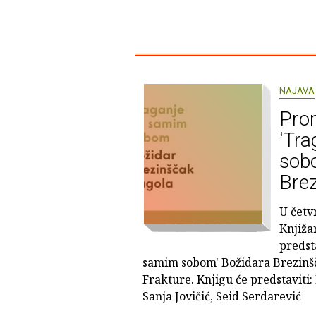
NAJAVA
Pro
'Tr
sob
Bre
U četv
Knjiža
predst
samim sobom' Božidara Brezinšč
Frakture. Knjigu će predstaviti
Sanja Jovičić, Seid Serdarević