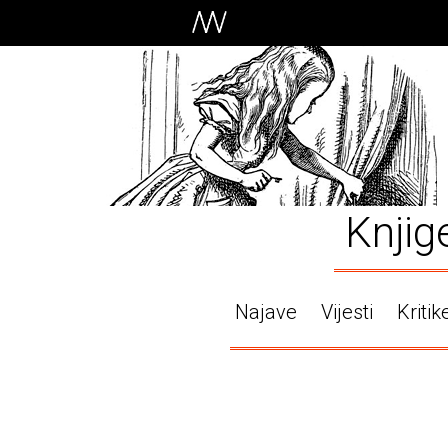
Knjig
Najave
Vijesti
Kritik