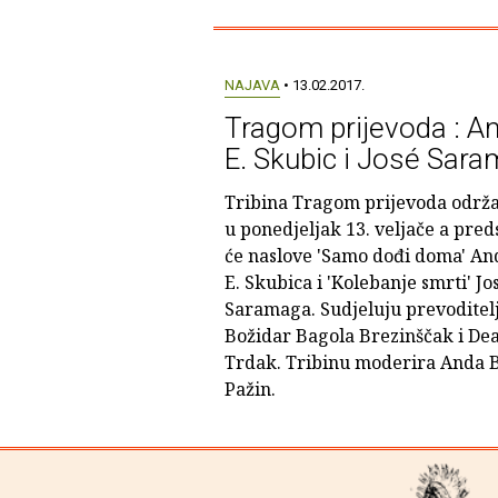
NAJAVA
• 13.02.2017.
Tragom prijevoda : An
E. Skubic i José Sar
Tribina Tragom prijevoda održa
u ponedjeljak 13. veljače a pred
će naslove 'Samo dođi doma' An
E. Skubica i 'Kolebanje smrti' Jo
Saramaga. Sudjeluju prevoditelj
Božidar Bagola Brezinščak i De
Trdak. Tribinu moderira Anda 
Pažin.