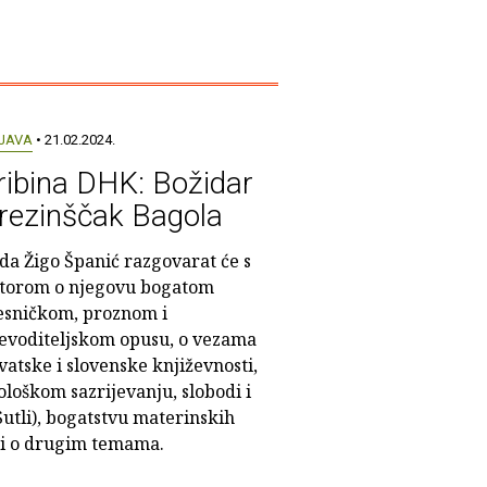
JAVA
• 21.02.2024.
ribina DHK: Božidar
rezinščak Bagola
da Žigo Španić razgovarat će s
torom o njegovu bogatom
esničkom, proznom i
evoditeljskom opusu, o vezama
vatske i slovenske književnosti,
eološkom sazrijevanju, slobodi i
utli), bogatstvu materinskih
 i o drugim temama.