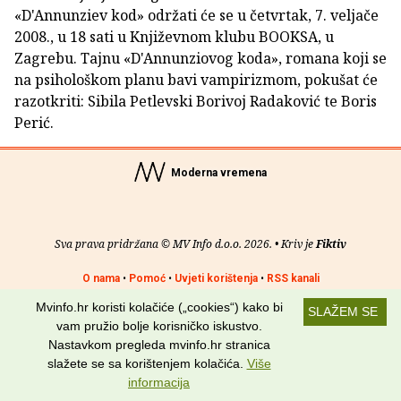
«D'Annunziev kod» održati će se u četvrtak, 7. veljače
2008., u 18 sati u Književnom klubu BOOKSA, u
Zagrebu. Tajnu «D'Annunziovog koda», romana koji se
na psihološkom planu bavi vampirizmom, pokušat će
razotkriti: Sibila Petlevski Borivoj Radaković te Boris
Perić.
Moderna vremena
Sva prava pridržana © MV Info d.o.o. 2026. • Kriv je
Fiktiv
O nama
•
Pomoć
•
Uvjeti korištenja
•
RSS kanali
Mvinfo.hr koristi kolačiće („cookies“) kako bi
SLAŽEM SE
Potraži nas na:
vam pružio bolje korisničko iskustvo.
Nastavkom pregleda mvinfo.hr stranica
slažete se sa korištenjem kolačića.
Više
informacija