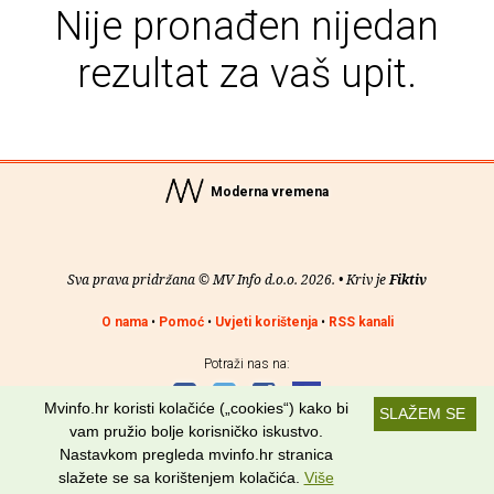
Nije pronađen nijedan
rezultat za vaš upit.
Moderna vremena
Sva prava pridržana © MV Info d.o.o. 2026. • Kriv je
Fiktiv
O nama
•
Pomoć
•
Uvjeti korištenja
•
RSS kanali
Potraži nas na:
Mvinfo.hr koristi kolačiće („cookies“) kako bi
SLAŽEM SE
vam pružio bolje korisničko iskustvo.
Nastavkom pregleda mvinfo.hr stranica
slažete se sa korištenjem kolačića.
Više