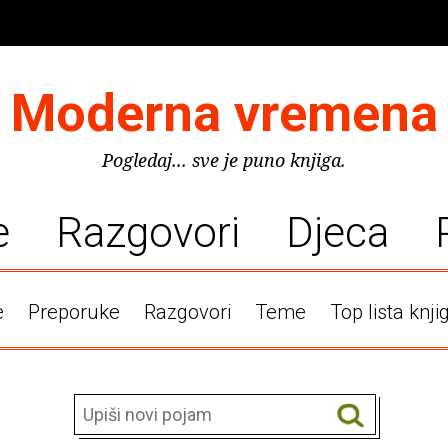
Moderna vremena
Pogledaj... sve je puno knjiga.
e
Razgovori
Djeca
e
Preporuke
Razgovori
Teme
Top lista knji