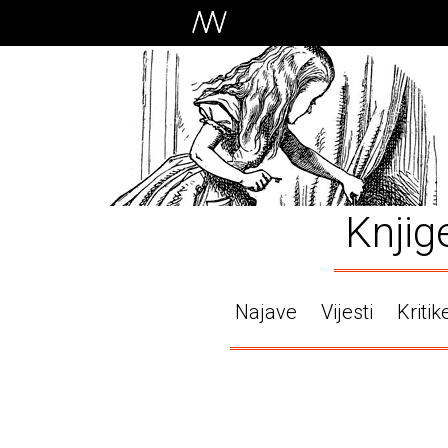
Knjig
Najave
Vijesti
Kritik