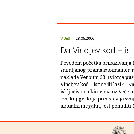
VIJEST
• 23.05.2006.
Da Vincijev kod – isti
Povodom početka prikazivanja f
snimljenog prema istoimenom 
naklada Verbum 23. svibnja puš
Vincijev kod – istine ili laži?". K
isključivo na kioscima uz Večernji
ove knjige, koja predstavlja svo
aktualni megahit, jest ponuditi č