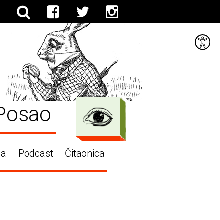
Posao
ga
Podcast
Čitaonica