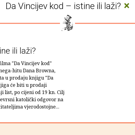
×
Da Vincijev kod – istine ili laži?
ne ili laži?
ilma "Da Vincijev kod"
mega-hitu Dana Browna,
ta u prodaju knjigu "Da
njiga će biti u prodaji
 list, po cijeni od 19 kn. Cilj
jevrsni katolički odgovor na
itateljima vjerodostojne...