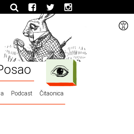
Posao
ga
Podcast
Čitaonica