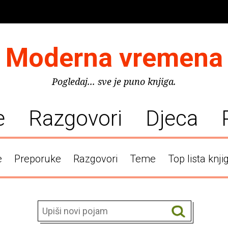
Moderna vremena
Pogledaj... sve je puno knjiga.
e
Razgovori
Djeca
e
Preporuke
Razgovori
Teme
Top lista knji