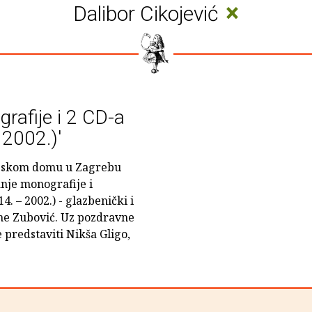
×
Dalibor Cikojević
rafije i 2 CD-a
 2002.)'
opskom domu u Zagrebu
anje monografije i
. – 2002.) - glazbenički i
Alme Zubović. Uz pozdravne
e predstaviti Nikša Gligo,