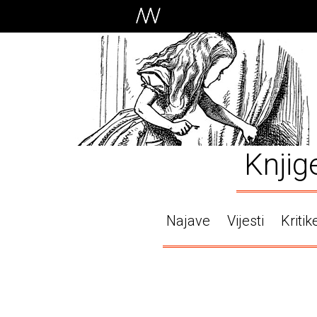
Knjig
Najave
Vijesti
Kritik