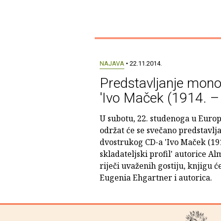
NAJAVA
• 22.11.2014.
Predstavljanje monog
'Ivo Maček (1914. –
U subotu, 22. studenoga u Eur
održat će se svečano predstavlj
dvostrukog CD-a 'Ivo Maček (1914
skladateljski profil' autorice 
riječi uvaženih gostiju, knjigu ć
Eugenia Ehgartner i autorica.