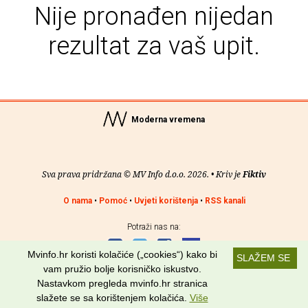
Nije pronađen nijedan
rezultat za vaš upit.
Moderna vremena
Sva prava pridržana © MV Info d.o.o. 2026. • Kriv je
Fiktiv
O nama
•
Pomoć
•
Uvjeti korištenja
•
RSS kanali
Potraži nas na:
Mvinfo.hr koristi kolačiće („cookies“) kako bi
SLAŽEM SE
vam pružio bolje korisničko iskustvo.
Nastavkom pregleda mvinfo.hr stranica
slažete se sa korištenjem kolačića.
Više