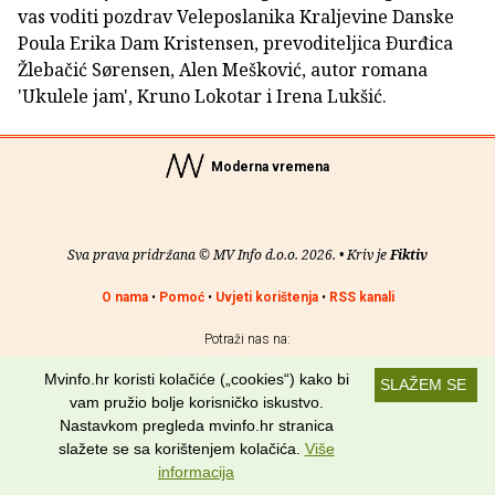
vas voditi pozdrav Veleposlanika Kraljevine Danske
Poula Erika Dam Kristensen, prevoditeljica Ðurđica
Žlebačić Sørensen, Alen Mešković, autor romana
'Ukulele jam', Kruno Lokotar i Irena Lukšić.
Moderna vremena
Sva prava pridržana © MV Info d.o.o. 2026. • Kriv je
Fiktiv
O nama
•
Pomoć
•
Uvjeti korištenja
•
RSS kanali
Potraži nas na:
Mvinfo.hr koristi kolačiće („cookies“) kako bi
SLAŽEM SE
vam pružio bolje korisničko iskustvo.
Nastavkom pregleda mvinfo.hr stranica
slažete se sa korištenjem kolačića.
Više
informacija