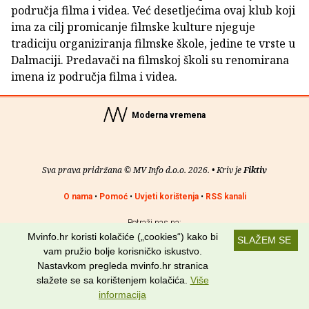
područja filma i videa. Već desetljećima ovaj klub koji
ima za cilj promicanje filmske kulture njeguje
tradiciju organiziranja filmske škole, jedine te vrste u
Dalmaciji. Predavači na filmskoj školi su renomirana
imena iz područja filma i videa.
Moderna vremena
Sva prava pridržana © MV Info d.o.o. 2026. • Kriv je
Fiktiv
O nama
•
Pomoć
•
Uvjeti korištenja
•
RSS kanali
Potraži nas na:
Mvinfo.hr koristi kolačiće („cookies“) kako bi
SLAŽEM SE
vam pružio bolje korisničko iskustvo.
Nastavkom pregleda mvinfo.hr stranica
slažete se sa korištenjem kolačića.
Više
informacija