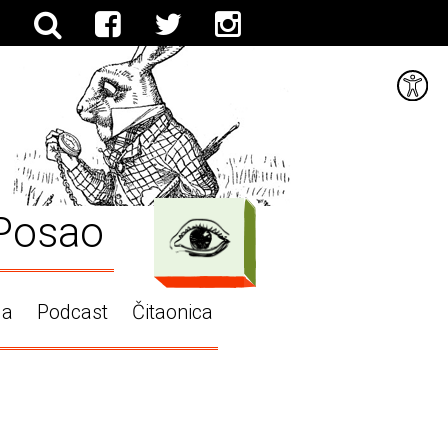
Posao
ga
Podcast
Čitaonica