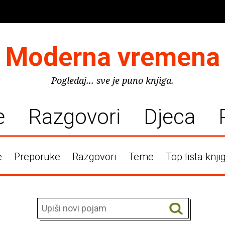
Moderna vremena
Pogledaj... sve je puno knjiga.
e
Razgovori
Djeca
e
Preporuke
Razgovori
Teme
Top lista knji