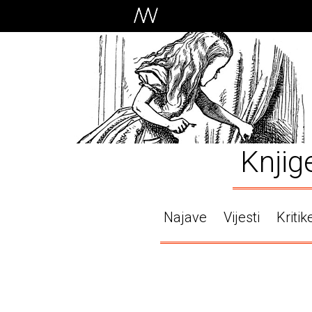
Knjig
Najave
Vijesti
Kritik