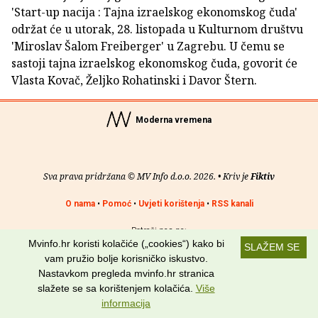
'Start-up nacija : Tajna izraelskog ekonomskog čuda'
održat će u utorak, 28. listopada u Kulturnom društvu
'Miroslav Šalom Freiberger' u Zagrebu. U čemu se
sastoji tajna izraelskog ekonomskog čuda, govorit će
Vlasta Kovač, Željko Rohatinski i Davor Štern.
Moderna vremena
Sva prava pridržana © MV Info d.o.o. 2026. • Kriv je
Fiktiv
O nama
•
Pomoć
•
Uvjeti korištenja
•
RSS kanali
Potraži nas na:
Mvinfo.hr koristi kolačiće („cookies“) kako bi
SLAŽEM SE
vam pružio bolje korisničko iskustvo.
Nastavkom pregleda mvinfo.hr stranica
slažete se sa korištenjem kolačića.
Više
informacija