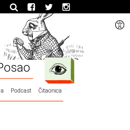
Posao
ga
Podcast
Čitaonica