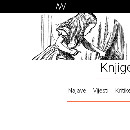
Knjig
Najave
Vijesti
Kritik