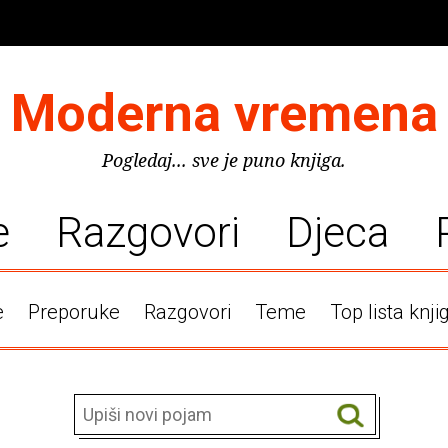
Moderna vremena
Pogledaj... sve je puno knjiga.
e
Razgovori
Djeca
e
Preporuke
Razgovori
Teme
Top lista knji