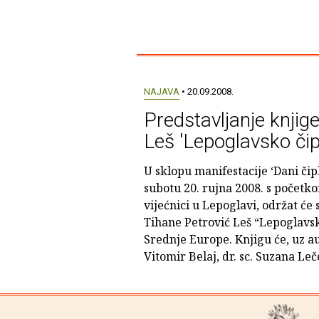
NAJAVA
• 20.09.2008.
Predstavljanje knjig
Leš 'Lepoglavsko čip
U sklopu manifestacije ‘Dani čip
subotu 20. rujna 2008. s početko
vijećnici u Lepoglavi, održat će 
Tihane Petrović Leš “Lepoglavsk
Srednje Europe. Knjigu će, uz aut
Vitomir Belaj, dr. sc. Suzana Leč