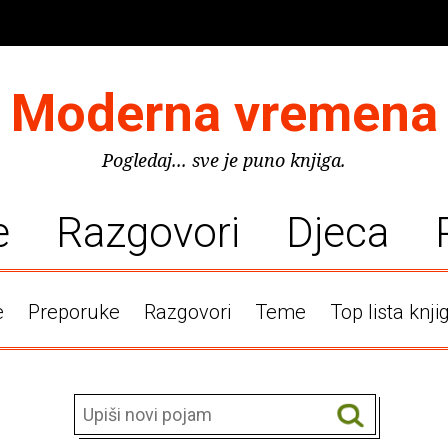
Moderna vremena
Pogledaj... sve je puno knjiga.
e
Razgovori
Djeca
e
Preporuke
Razgovori
Teme
Top lista knji