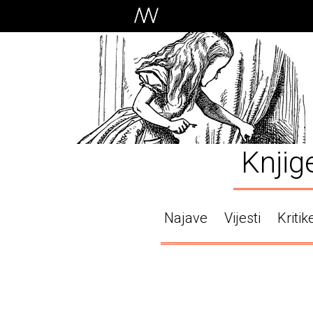
Knjig
Najave
Vijesti
Kritik