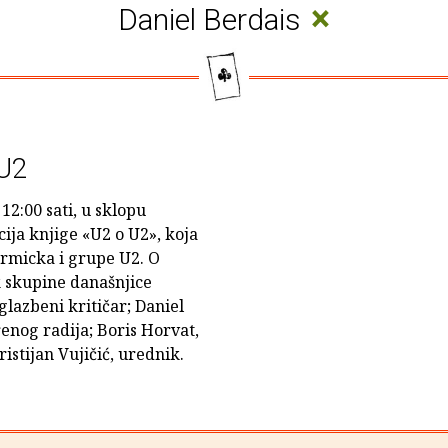
×
Daniel Berdais
U2
12:00 sati, u sklopu
cija knjige «U2 o U2», koja
ormicka i grupe U2. O
k skupine današnjice
glazbeni kritičar; Daniel
enog radija; Boris Horvat,
istijan Vujičić, urednik.