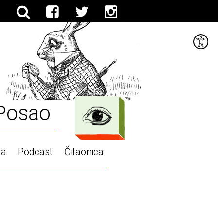
Posao
ga
Podcast
Čitaonica