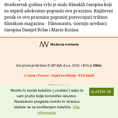
dvadesetak godina vrlo je malo filmskih časopisa koji
su uspjeli adekvatno popuniti ovu prazninu. Književni
petak će ovu prazninu popuniti posvećujući tribinu
filmskom magazinu - Filmonautu. Gostuju urednici
časopisa Danijel Brlas i Mario Kozina.
Moderna vremena
Sva prava pridržana © MV Info d.o.o. 2026. • Kriv je
Fiktiv
O nama
•
Pomoć
•
Uvjeti korištenja
•
RSS kanali
Potraži nas na:
Mvinfo.hr koristi kolačiće („cookies“) kako bi
SLAŽEM SE
vam pružio bolje korisničko iskustvo.
Nastavkom pregleda mvinfo.hr stranica
slažete se sa korištenjem kolačića.
Više
informacija