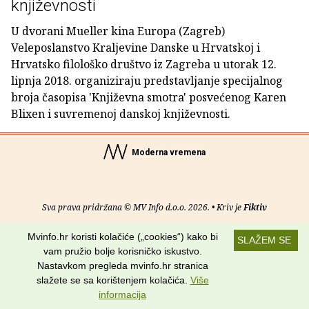
književnosti
U dvorani Mueller kina Europa (Zagreb)
Veleposlanstvo Kraljevine Danske u Hrvatskoj i
Hrvatsko filološko društvo iz Zagreba u utorak 12.
lipnja 2018. organiziraju predstavljanje specijalnog
broja časopisa 'Književna smotra' posvećenog Karen
Blixen i suvremenoj danskoj književnosti.
Moderna vremena
Sva prava pridržana © MV Info d.o.o. 2026. • Kriv je
Fiktiv
O nama
•
Pomoć
•
Uvjeti korištenja
•
RSS kanali
Mvinfo.hr koristi kolačiće („cookies“) kako bi
SLAŽEM SE
vam pružio bolje korisničko iskustvo.
Potraži nas na:
Nastavkom pregleda mvinfo.hr stranica
slažete se sa korištenjem kolačića.
Više
informacija