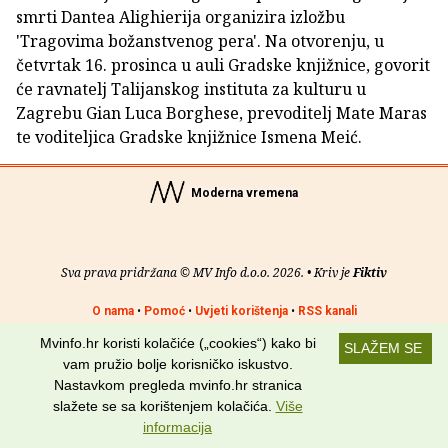
smrti Dantea Alighierija organizira izložbu
'Tragovima božanstvenog pera'. Na otvorenju, u
četvrtak 16. prosinca u auli Gradske knjižnice, govorit
će ravnatelj Talijanskog instituta za kulturu u
Zagrebu Gian Luca Borghese, prevoditelj Mate Maras
te voditeljica Gradske knjižnice Ismena Meić.
Moderna vremena
Sva prava pridržana © MV Info d.o.o. 2026. • Kriv je
Fiktiv
O nama
•
Pomoć
•
Uvjeti korištenja
•
RSS kanali
Mvinfo.hr koristi kolačiće („cookies“) kako bi
SLAŽEM SE
Potraži nas na:
vam pružio bolje korisničko iskustvo.
Nastavkom pregleda mvinfo.hr stranica
slažete se sa korištenjem kolačića.
Više
informacija