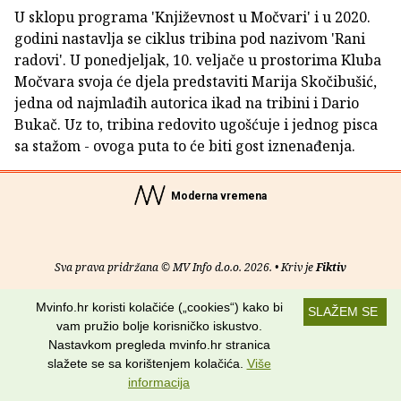
U sklopu programa 'Književnost u Močvari' i u 2020.
godini nastavlja se ciklus tribina pod nazivom 'Rani
radovi'. U ponedjeljak, 10. veljače u prostorima Kluba
Močvara svoja će djela predstaviti Marija Skočibušić,
jedna od najmlađih autorica ikad na tribini i Dario
Bukač. Uz to, tribina redovito ugošćuje i jednog pisca
sa stažom - ovoga puta to će biti gost iznenađenja.
Moderna vremena
Sva prava pridržana © MV Info d.o.o. 2026. • Kriv je
Fiktiv
O nama
•
Pomoć
•
Uvjeti korištenja
•
RSS kanali
Mvinfo.hr koristi kolačiće („cookies“) kako bi
SLAŽEM SE
vam pružio bolje korisničko iskustvo.
Potraži nas na:
Nastavkom pregleda mvinfo.hr stranica
slažete se sa korištenjem kolačića.
Više
informacija