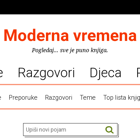
Moderna vremena
Pogledaj... sve je puno knjiga.
e
Razgovori
Djeca
e
Preporuke
Razgovori
Teme
Top lista knji