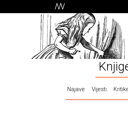
Knjig
Najave
Vijesti
Kritik