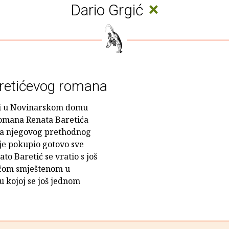
×
Dario Grgić
retićevog romana
sati u Novinarskom domu
romana Renata Baretića
eha njegovog prethodnog
je pokupio gotovo sve
o Baretić se vratio s još
ičom smještenom u
u kojoj se još jednom