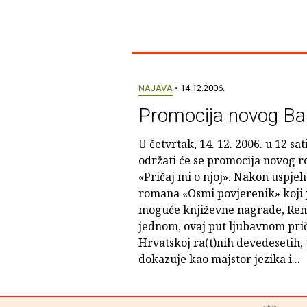
NAJAVA
• 14.12.2006.
Promocija novog Ba
U četvrtak, 14. 12. 2006. u 12 
održati će se promocija novog 
«Pričaj mi o njoj». Nakon uspj
romana «Osmi povjerenik» koji 
moguće književne nagrade, Renat
jednom, ovaj put ljubavnom pr
Hrvatskoj ra(t)nih devedesetih, 
dokazuje kao majstor jezika i...