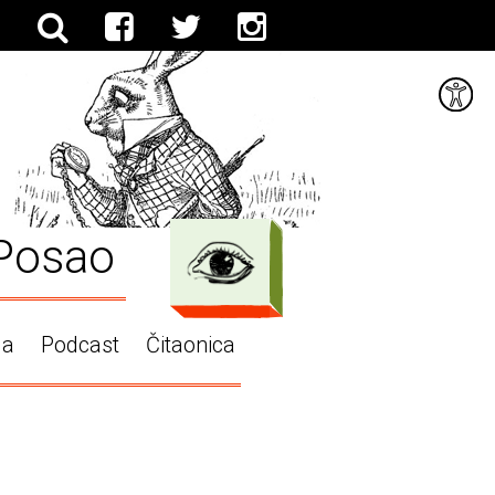
Posao
ga
Podcast
Čitaonica